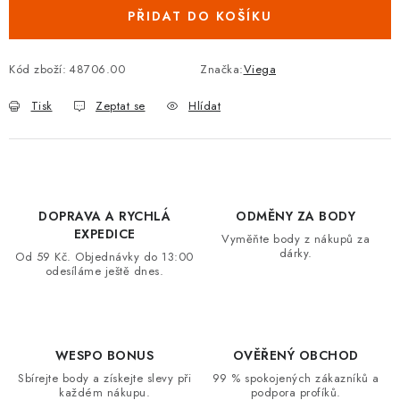
PŘIDAT DO KOŠÍKU
VRÁCENÍ ZBOŽÍ A REKLAMACE
MOJE OBJEDNÁVKA
Kód zboží:
48706.00
Značka:
Viega
Tisk
Zeptat se
Hlídat
ZNAČKY
Hodnocení obchodu
🚚 Stav objednávky
Doprava a platba
Kontakt
Obchodní podmínky
DOPRAVA A RYCHLÁ
ODMĚNY ZA BODY
Podmínky ochrany osobních údajů
Moje objednávka
EXPEDICE
Vyměňte body z nákupů za
dárky.
Od 59 Kč. Objednávky do 13:00
odesíláme ještě dnes.
WESPO BONUS
OVĚŘENÝ OBCHOD
Sbírejte body a získejte slevy při
99 % spokojených zákazníků a
každém nákupu.
podpora profíků.