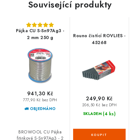
Související produkty
Pájka CU S-Sn97Ag3 -
Rouno čistící ROVLIES -
2 mm 250 g
45268
941,30 Kč
249,90 Kč
777,90 Kč bez DPH
206,50 Kč bez DPH
🚛 OBJEDNÁNO
(4 ks)
SKLADEM
BROWOOL CU Pájka
fitinková S-Sn97Ag3 - 2