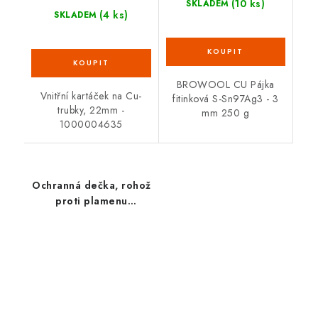
(10 ks)
SKLADEM
(4 ks)
SKLADEM
BROWOOL CU Pájka
Vnitřní kartáček na Cu-
fitinková S-Sn97Ag3 - 3
trubky, 22mm -
mm 250 g
1000004635
Ochranná dečka, rohož
proti plamenu
33x50cm 31050