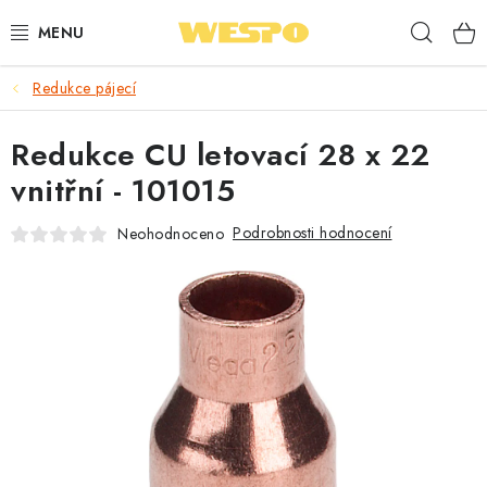
Přejít
Hleda
na
obsah
Redukce pájecí
ARMATURY PRO TOPENÍ A VODU
Redukce CU letovací 28 x 22
TOPENÍ A OHŘEV VODY
vnitřní - 101015
TVAROVKY A TRUBKY
Podrobnosti hodnocení
Neohodnoceno
VODOINSTALACE
NÁŘADÍ
⭐ NEJLÉPE HODNOCENÉ
🏷️ VÝPRODEJ