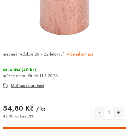
⚡ NOVINKA
🎁 ODMĚNY ZA BODY
🏆 WESPO BONUS
KONTAKT
měděná redukce 28 x 22 letovací
Více informací
TOPENÁŘSKÁ AKADEMIE
(40 ks)
SKLADEM
OBCHODNÍ PODMÍNKY
11.8.2026
Možnosti doručení
O NÁS
🚚 STAV OBJEDNÁVKY
54,80 Kč
/ ks
45,30 Kč bez DPH
DOPRAVA A PLATBA
Měrná cena: