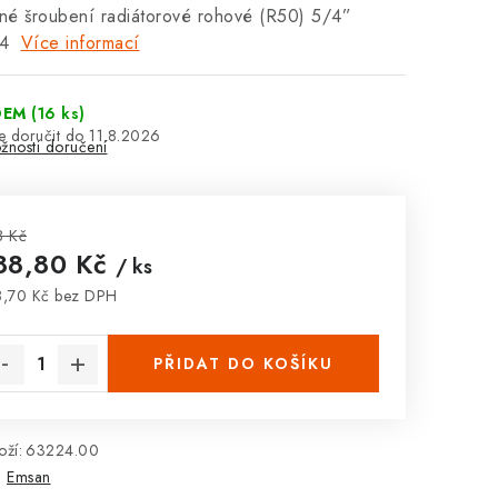
né šroubení radiátorové rohové (R50) 5/4”
54
Více informací
DEM
(16 ks)
11.8.2026
žnosti doručení
8 Kč
88,80 Kč
/ ks
,70 Kč bez DPH
rná cena:
PŘIDAT DO KOŠÍKU
ží:
63224.00
:
Emsan