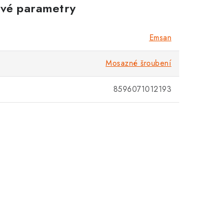
vé parametry
Zákaznická podpora
Stačí napsat, poradíme s čímkoli.
Emsan
Mosazné šroubení
8596071012193