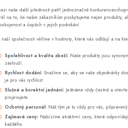
ezi naše další přednosti patří jednoznačně konkurenceschopn
rdí na to, že našim zákazníkům poskytujeme nejen produkty, ale 
pokojenost a úspěch v jejich podnikání.
 naší společnosti věříme v hodnoty, které nás odlišují a na k
Spolehlivost a kvalita zboží:
Naše produkty jsou synonymem
zaslouží.
Rychlost dodání:
Snažíme se, aby se vaše objednávky dosta
je pro vás rychlost.
Slušné a korektní jednání:
Jednáme vždy čestně a otevřen
projevujete.
Ochotný personál:
Náš tým je tu vždy pro vás, připraven
Zajímavé ceny:
Nabízíme atraktivní ceny, které odpovídají
každého.