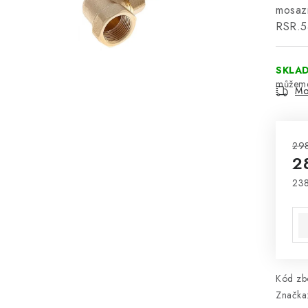
mosaz
RSR.
SKLA
Mo
29
2
238
Mě
Kód zbo
Značka