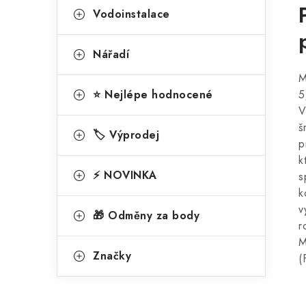
Vodoinstalace
Nářadí
M
⭐ Nejlépe hodnocené
5
V
š
🏷️ Výprodej
p
k
⚡ NOVINKA
s
k
v
🎁 Odměny za body
r
M
Značky
(