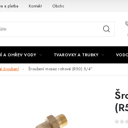
a a platba
Kontakt
Obchodní podmínky
Podmínky ochra
Í A OHŘEV VODY
TVAROVKY A TRUBKY
VODO
é šroubení
Šroubení mosaz rohové (R50) 5/4”
Šr
(R