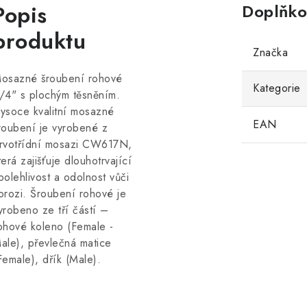
Popis
Doplňko
produktu
Značka
osazné šroubení rohové
Kategorie
/4" s plochým těsněním.
ysoce kvalitní mosazné
EAN
roubení je vyrobené z
rvotřídní mosazi CW617N,
terá zajišťuje dlouhotrvající
polehlivost a odolnost vůči
orozi. Šroubení rohové je
yrobeno ze tří částí –
ohové koleno (Female -
ale), převlečná matice
Female), dřík (Male).