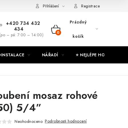
ny osobních údajů
Moje objednávka
Přihlášení
Registrace
Prázdný
+420 734 432
434
NÁKUPNÍ
(po – pá: 7:00 – 14:00)
košík
KOŠÍK
INSTALACE
NÁŘADÍ
⭐ NEJLÉPE HODNOCENÉ
oubení mosaz rohové
50) 5/4”
Podrobnosti hodnocení
Neohodnoceno