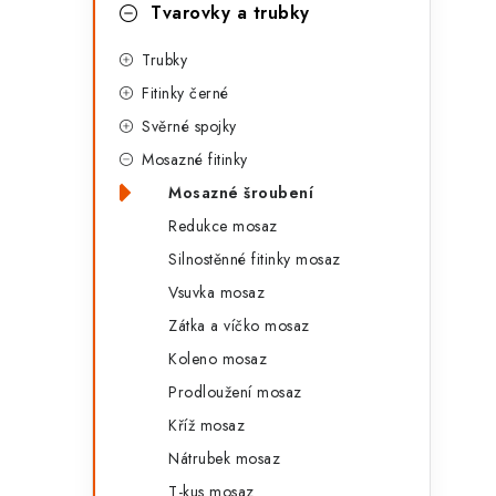
g
Tvarovky a trubky
r
o
Trubky
a
r
Fitinky černé
n
i
Svěrné spojky
e
n
Mosazné fitinky
í
Mosazné šroubení
Redukce mosaz
p
Silnostěnné fitinky mosaz
a
Vsuvka mosaz
n
Zátka a víčko mosaz
Koleno mosaz
e
Prodloužení mosaz
l
Kříž mosaz
Nátrubek mosaz
T-kus mosaz