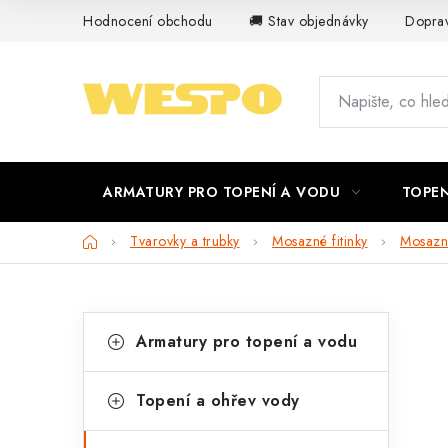
Přejít
Hodnocení obchodu
🚚 Stav objednávky
Doprav
na
obsah
ARMATURY PRO TOPENÍ A VODU
TOPEN
Domů
Tvarovky a trubky
Mosazné fitinky
Mosazn
P
K
Přeskočit
Armatury pro topení a vodu
kategorie
a
o
t
s
Topení a ohřev vody
e
t