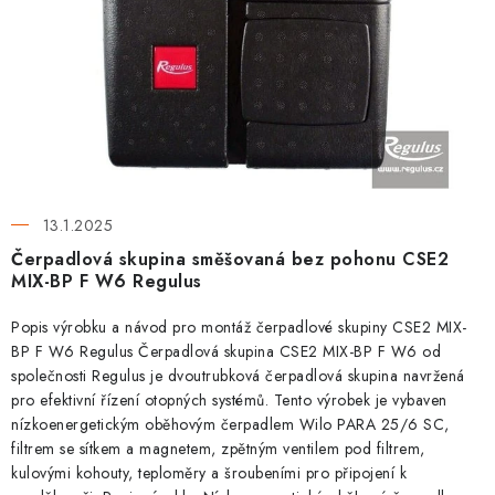
⚡ NOVINKA
ů
🎁 ODMĚNY ZA BODY
🏆 WESPO BONUS
KONTAKT
13.1.2025
TOPENÁŘSKÁ AKADEMIE
Čerpadlová skupina směšovaná bez pohonu CSE2
MIX-BP F W6 Regulus
OBCHODNÍ PODMÍNKY
Popis výrobku a návod pro montáž čerpadlové skupiny CSE2 MIX-
O NÁS
BP F W6 Regulus Čerpadlová skupina CSE2 MIX-BP F W6 od
společnosti Regulus je dvoutrubková čerpadlová skupina navržená
pro efektivní řízení otopných systémů. Tento výrobek je vybaven
🚚 STAV OBJEDNÁVKY
nízkoenergetickým oběhovým čerpadlem Wilo PARA 25/6 SC,
filtrem se sítkem a magnetem, zpětným ventilem pod filtrem,
DOPRAVA A PLATBA
kulovými kohouty, teploměry a šroubeními pro připojení k