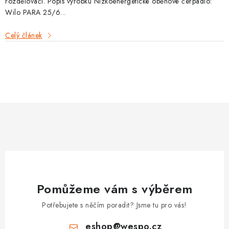
rozdělovači. Popis výrobku Nízkoenergetické oběhové čerpadlo:
VRÁCENÍ ZBOŽÍ A REKLAMACE
Wilo PARA 25/6...
Celý článek
MOJE OBJEDNÁVKA
ZNAČKY
O
v
Hodnocení obchodu
🚚 Stav objednávky
Doprava a platba
l
á
Kontakt
Obchodní podmínky
d
Podmínky ochrany osobních údajů
Moje objednávka
a
c
í
p
Pomůžeme vám s výběrem
r
v
Potřebujete s něčím poradit? Jsme tu pro vás!
k
eshop
@
wespo.cz