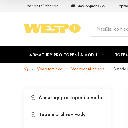
Přejít
Hodnocení obchodu
🚚 Stav objednávky
Doprav
na
obsah
ARMATURY PRO TOPENÍ A VODU
TOPEN
Domů
Vodoinstalace
Vodovodní baterie
Baterie
P
K
Přeskočit
Armatury pro topení a vodu
kategorie
a
o
t
s
Topení a ohřev vody
e
t