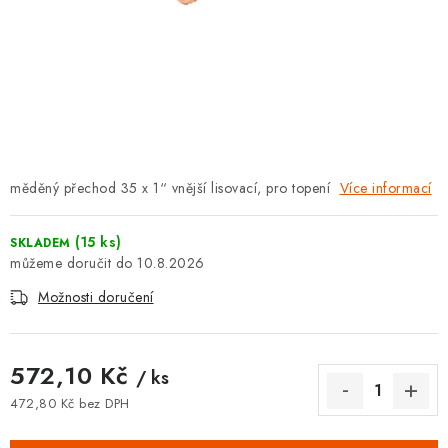
⚡ NOVINKA
🎁 ODMĚNY ZA BODY
🏆 WESPO BONUS
KONTAKT
měděný přechod 35 x 1“ vnější lisovací, pro topení
Více informací
TOPENÁŘSKÁ AKADEMIE
(15 ks)
SKLADEM
OBCHODNÍ PODMÍNKY
10.8.2026
Možnosti doručení
O NÁS
🚚 STAV OBJEDNÁVKY
572,10 Kč
/ ks
472,80 Kč bez DPH
DOPRAVA A PLATBA
Měrná cena: