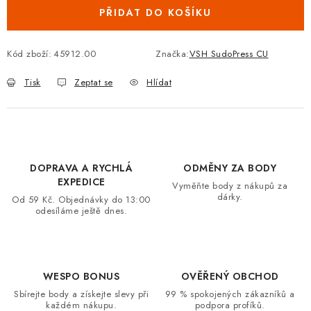
PŘIDAT DO KOŠÍKU
VRÁCENÍ ZBOŽÍ A REKLAMACE
MOJE OBJEDNÁVKA
Kód zboží:
45912.00
Značka:
VSH SudoPress CU
Tisk
Zeptat se
Hlídat
ZNAČKY
Hodnocení obchodu
🚚 Stav objednávky
Doprava a platba
Kontakt
Obchodní podmínky
DOPRAVA A RYCHLÁ
ODMĚNY ZA BODY
Podmínky ochrany osobních údajů
Moje objednávka
EXPEDICE
Vyměňte body z nákupů za
dárky.
Od 59 Kč. Objednávky do 13:00
odesíláme ještě dnes.
WESPO BONUS
OVĚŘENÝ OBCHOD
Sbírejte body a získejte slevy při
99 % spokojených zákazníků a
každém nákupu.
podpora profíků.