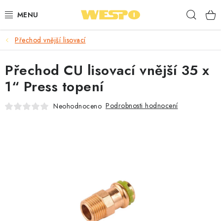
Přejít
Hleda
na
obsah
Přechod vnější lisovací
ARMATURY PRO TOPENÍ A VODU
Přechod CU lisovací vnější 35 x
TOPENÍ A OHŘEV VODY
1“ Press topení
TVAROVKY A TRUBKY
Podrobnosti hodnocení
Neohodnoceno
VODOINSTALACE
NÁŘADÍ
⭐ NEJLÉPE HODNOCENÉ
🏷️ VÝPRODEJ