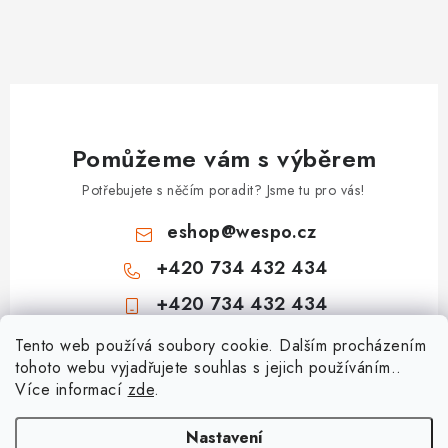
Pomůžeme vám s výběrem
Potřebujete s něčím poradit? Jsme tu pro vás!
eshop
@
wespo.cz
+420 734 432 434
+420 734 432 434
Z
Tento web používá soubory cookie. Dalším procházením
tohoto webu vyjadřujete souhlas s jejich používáním..
á
Více informací
zde
.
Informace pro vás
p
a
Hodnocení obchodu
Nastavení
Topenářská akademie