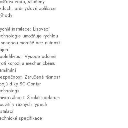
ešťová voda, stlačený
zduch, průmyslové aplikace
ýhody:
ychlá instalace: Lisovací
echnologie umožňuje rychlou
 snadnou montáž bez nutnosti
ájení
polehlivost: Vysoce odolné
roti korozi a mechanickému
amáhání
ezpečnost: Zaručená těsnost
pojů díky SC-Contur
echnologii
niverzálnost: Široké spektrum
oužití v různých typech
nstalací
echnické specifikace: