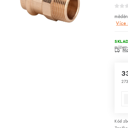
měděný
Více 
SKLA
Mo
3
273
Mě
Kód zbo