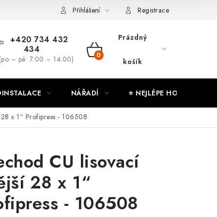
ny osobních údajů
Moje objednávka
Přihlášení
Registrace
Prázdný
+420 734 432
434
NÁKUPNÍ
(po – pá: 7:00 – 14:00)
košík
KOŠÍK
INSTALACE
NÁŘADÍ
⭐ NEJLÉPE HODNOCENÉ
 28 x 1“ Profipress - 106508
echod CU lisovací
ější 28 x 1“
ofipress - 106508