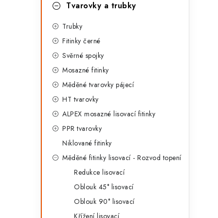
g
Tvarovky a trubky
r
o
Trubky
a
r
Fitinky černé
n
i
Svěrné spojky
e
n
Mosazné fitinky
í
Měděné tvarovky pájecí
HT tvarovky
p
ALPEX mosazné lisovací fitinky
a
PPR tvarovky
n
Niklované fitinky
Měděné fitinky lisovací - Rozvod topení
e
Redukce lisovací
l
Oblouk 45° lisovací
Oblouk 90° lisovací
Křížení lisovací