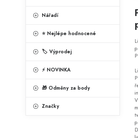
Nářadí
⭐ Nejlépe hodnocené
L
p
🏷️ Výprodej
P
⚡ NOVINKA
L
P
ř
🎁 Odměny za body
i
V
Značky
m
t
p
D
l