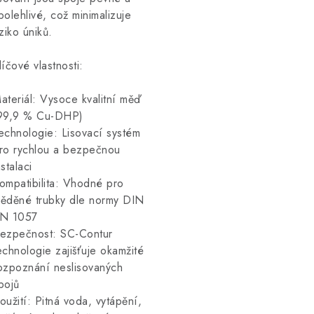
polehlivé, což minimalizuje
iziko úniků.
líčové vlastnosti:
ateriál: Vysoce kvalitní měď
99,9 % Cu-DHP)
echnologie: Lisovací systém
ro rychlou a bezpečnou
nstalaci
ompatibilita: Vhodné pro
ěděné trubky dle normy DIN
N 1057
ezpečnost: SC-Contur
echnologie zajišťuje okamžité
ozpoznání neslisovaných
pojů
oužití: Pitná voda, vytápění,