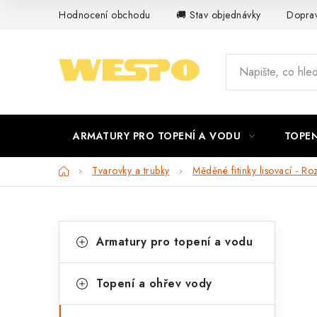
Přejít
Hodnocení obchodu
🚚 Stav objednávky
Doprav
na
obsah
ARMATURY PRO TOPENÍ A VODU
TOPEN
Domů
Tvarovky a trubky
Měděné fitinky lisovací - Ro
P
K
Přeskočit
Armatury pro topení a vodu
kategorie
a
o
t
s
Topení a ohřev vody
e
t