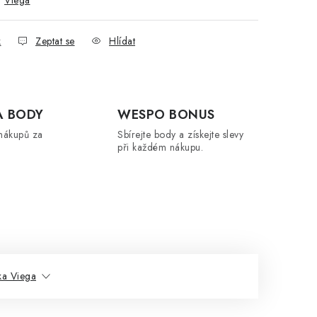
:
Viega
k
Zeptat se
Hlídat
A BODY
WESPO BONUS
nákupů za
Sbírejte body a získejte slevy
při každém nákupu.
ka Viega