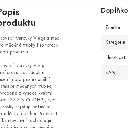
Popis
Doplňko
produktu
Značka
isovací tvarovky Viega z mědi
Kategorie
ro měděné trubky Profipress
opis produktu:
Hmotnost
isovací tvarovky Viega
rofipress jsou ideálním
EAN
ešením pro profesionální
nstalace měděných trubek.
yrobené z vysoce kvalitní
ědi (99,9 % Cu-DHP), tyto
varovky zajišťují optimální
roudění a dlouhou životnost.
íky inovativní technologii
isování jsou spoje pevné a