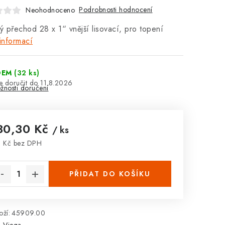
Podrobnosti hodnocení
Neohodnoceno
 přechod 28 x 1“ vnější lisovací, pro topení
informací
DEM
(32 ks)
11.8.2026
žnosti doručení
30,30 Kč
/ ks
 Kč bez DPH
rná cena:
PŘIDAT DO KOŠÍKU
ží:
45909.00