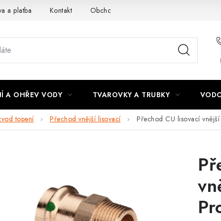
a a platba
Kontakt
Obchodní podmínky
Podmínky ochra
Í A OHŘEV VODY
TVAROVKY A TRUBKY
VODO
zvod topení
Přechod vnější lisovací
Přechod CU lisovací vnější
Př
vn
Pr