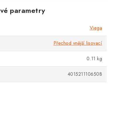
vé parametry
Zákaznická podpora
Stačí napsat, poradíme s čímkoli.
Viega
Přechod vnější lisovací
0.11 kg
4015211106508