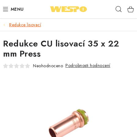
Přejít
Hleda
na
obsah
Redukce lisovací
ARMATURY PRO TOPENÍ A VODU
Redukce CU lisovací 35 x 22
TOPENÍ A OHŘEV VODY
mm Press
TVAROVKY A TRUBKY
Podrobnosti hodnocení
Neohodnoceno
VODOINSTALACE
NÁŘADÍ
⭐ NEJLÉPE HODNOCENÉ
🏷️ VÝPRODEJ