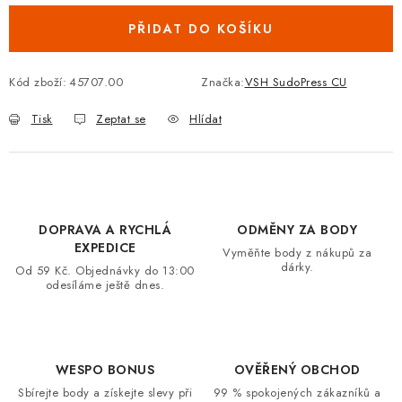
VRÁCENÍ ZBOŽÍ A REKLAMACE
PŘIDAT DO KOŠÍKU
MOJE OBJEDNÁVKA
Kód zboží:
45707.00
Značka:
VSH SudoPress CU
ZNAČKY
Tisk
Zeptat se
Hlídat
Hodnocení obchodu
🚚 Stav objednávky
Doprava a platba
Kontakt
Obchodní podmínky
Podmínky ochrany osobních údajů
Moje objednávka
DOPRAVA A RYCHLÁ
ODMĚNY ZA BODY
EXPEDICE
Vyměňte body z nákupů za
dárky.
Od 59 Kč. Objednávky do 13:00
odesíláme ještě dnes.
WESPO BONUS
OVĚŘENÝ OBCHOD
Sbírejte body a získejte slevy při
99 % spokojených zákazníků a