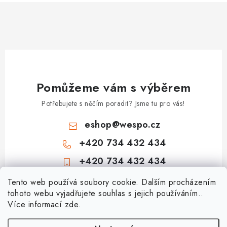
Pomůžeme vám s výběrem
Potřebujete s něčím poradit? Jsme tu pro vás!
eshop
@
wespo.cz
+420 734 432 434
+420 734 432 434
Z
Tento web používá soubory cookie. Dalším procházením
tohoto webu vyjadřujete souhlas s jejich používáním..
á
Více informací
zde
.
Informace pro vás
p