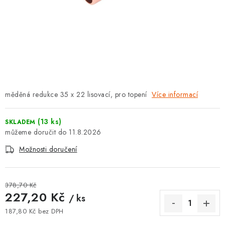
⚡ NOVINKA
🎁 ODMĚNY ZA BODY
🏆 WESPO BONUS
KONTAKT
měděná redukce 35 x 22 lisovací, pro topení
Více informací
TOPENÁŘSKÁ AKADEMIE
(13 ks)
SKLADEM
OBCHODNÍ PODMÍNKY
11.8.2026
Možnosti doručení
O NÁS
🚚 STAV OBJEDNÁVKY
378,70 Kč
227,20 Kč
/ ks
DOPRAVA A PLATBA
187,80 Kč bez DPH
Měrná cena: