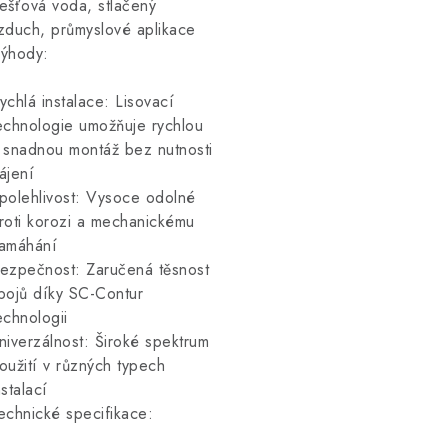
ešťová voda, stlačený
zduch, průmyslové aplikace
ýhody:
ychlá instalace: Lisovací
echnologie umožňuje rychlou
 snadnou montáž bez nutnosti
ájení
polehlivost: Vysoce odolné
roti korozi a mechanickému
amáhání
ezpečnost: Zaručená těsnost
pojů díky SC-Contur
echnologii
niverzálnost: Široké spektrum
oužití v různých typech
nstalací
echnické specifikace: