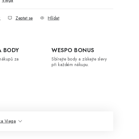
:
Viega
k
Zeptat se
Hlídat
A BODY
WESPO BONUS
nákupů za
Sbírejte body a získejte slevy
při každém nákupu.
ka Viega