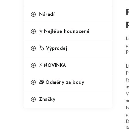
Nářadí
⭐ Nejlépe hodnocené
L
p
🏷️ Výprodej
P
⚡ NOVINKA
L
P
ř
🎁 Odměny za body
i
V
Značky
m
t
p
D
l