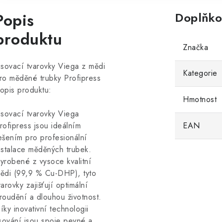
Popis
Doplňko
produktu
Značka
isovací tvarovky Viega z mědi
Kategorie
ro měděné trubky Profipress
opis produktu:
Hmotnost
isovací tvarovky Viega
rofipress jsou ideálním
EAN
ešením pro profesionální
nstalace měděných trubek.
yrobené z vysoce kvalitní
ědi (99,9 % Cu-DHP), tyto
varovky zajišťují optimální
roudění a dlouhou životnost.
íky inovativní technologii
isování jsou spoje pevné a