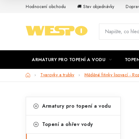
Přejít
Hodnocení obchodu
🚚 Stav objednávky
Doprav
na
obsah
ARMATURY PRO TOPENÍ A VODU
TOPEN
Domů
Tvarovky a trubky
Měděné fitinky lisovací - Ro
P
K
Přeskočit
Armatury pro topení a vodu
kategorie
a
o
t
s
Topení a ohřev vody
e
t