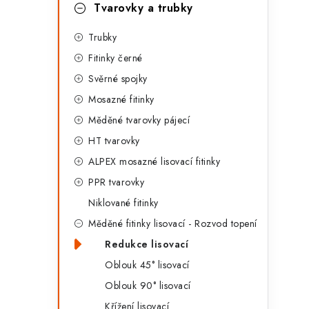
g
Tvarovky a trubky
r
o
Trubky
a
r
Fitinky černé
n
i
Svěrné spojky
e
n
Mosazné fitinky
í
Měděné tvarovky pájecí
HT tvarovky
p
ALPEX mosazné lisovací fitinky
a
PPR tvarovky
n
Niklované fitinky
Měděné fitinky lisovací - Rozvod topení
e
Redukce lisovací
l
Oblouk 45° lisovací
Oblouk 90° lisovací
Křížení lisovací