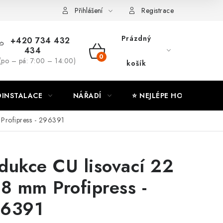
ny osobních údajů
Moje objednávka
Přihlášení
Registrace
Prázdný
+420 734 432
434
NÁKUPNÍ
(po – pá: 7:00 – 14:00)
košík
KOŠÍK
INSTALACE
NÁŘADÍ
⭐ NEJLÉPE HODNOCENÉ
 Profipress - 296391
dukce CU lisovací 22
18 mm Profipress -
6391