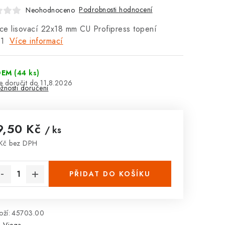
Podrobnosti hodnocení
Neohodnoceno
e lisovací 22x18 mm CU Profipress topení
91
Více informací
DEM
(44 ks)
11.8.2026
žnosti doručení
9,50 Kč
/ ks
Kč bez DPH
rná cena:
PŘIDAT DO KOŠÍKU
ží:
45703.00