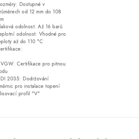
ozměry: Dostupné v
růměrech od 12 mm do 108
mm
laková odolnost: Až 16 barů
eplotní odolnost: Vhodné pro
eploty až do 110 °C
ertifikace:
VGW: Certifikace pro pitnou
odu
DI 2035: Dodržování
měrnic pro instalace topení
 lisovací profil "V"