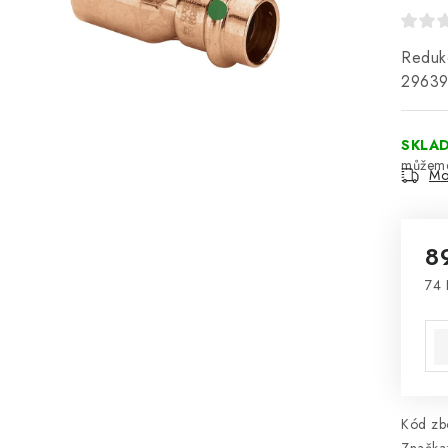
Redukc
2963
SKLA
Mo
8
74 
Mě
Kód zbo