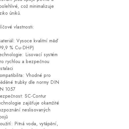
polehlivé, což minimalizuje
iziko úniků.
líčové vlastnosti:
ateriál: Vysoce kvalitní měď
99,9 % Cu-DHP)
echnologie: Lisovací systém
ro rychlou a bezpečnou
nstalaci
ompatibilita: Vhodné pro
ěděné trubky dle normy DIN
N 1057
ezpečnost: SC-Contur
echnologie zajišťuje okamžité
ozpoznání neslisovaných
pojů
oužití: Pitná voda, vytápění,