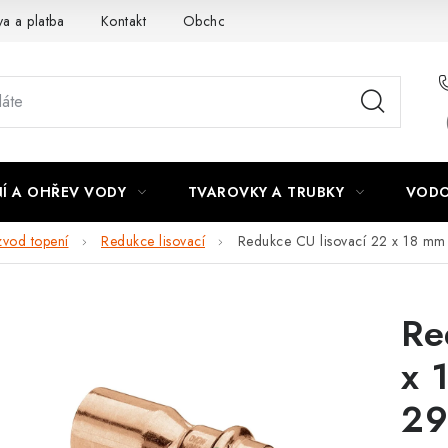
a a platba
Kontakt
Obchodní podmínky
Podmínky ochra
Í A OHŘEV VODY
TVAROVKY A TRUBKY
VODO
zvod topení
Redukce lisovací
Redukce CU lisovací 22 x 18 mm
Re
x 
29