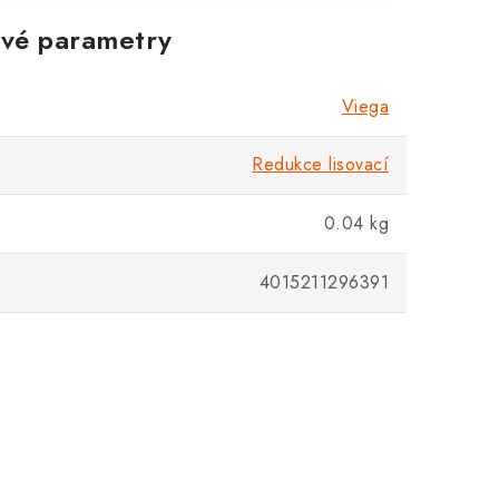
vé parametry
Zákaznická podpora
Stačí napsat, poradíme s čímkoli.
Viega
Redukce lisovací
0.04 kg
4015211296391