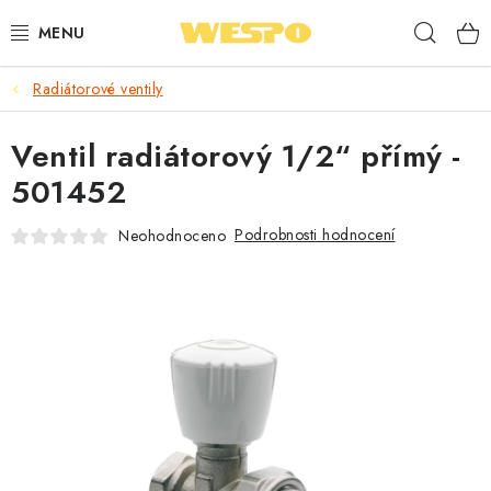
Přejít
Hleda
na
obsah
Radiátorové ventily
ARMATURY PRO TOPENÍ A VODU
Ventil radiátorový 1/2“ přímý -
TOPENÍ A OHŘEV VODY
501452
TVAROVKY A TRUBKY
Podrobnosti hodnocení
Neohodnoceno
VODOINSTALACE
NÁŘADÍ
⭐ NEJLÉPE HODNOCENÉ
🏷️ VÝPRODEJ