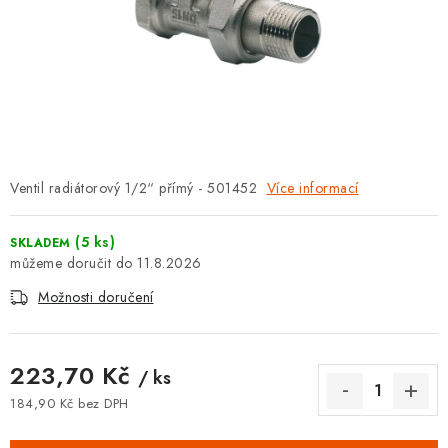
⚡ NOVINKA
🎁 ODMĚNY ZA BODY
🏆 WESPO BONUS
KONTAKT
Ventil radiátorový 1/2“ přímý - 501452
Více informací
TOPENÁŘSKÁ AKADEMIE
(5 ks)
SKLADEM
OBCHODNÍ PODMÍNKY
11.8.2026
Možnosti doručení
O NÁS
🚚 STAV OBJEDNÁVKY
223,70 Kč
/ ks
184,90 Kč bez DPH
DOPRAVA A PLATBA
Měrná cena: