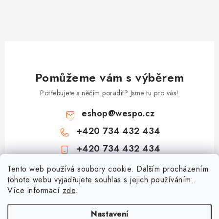
Pomůžeme vám s výběrem
Potřebujete s něčím poradit? Jsme tu pro vás!
eshop
@
wespo.cz
+420 734 432 434
+420 734 432 434
Z
Tento web používá soubory cookie. Dalším procházením
tohoto webu vyjadřujete souhlas s jejich používáním..
á
Více informací
zde
.
Informace pro vás
p
a
Hodnocení obchodu
Nastavení
Topenářská akademie