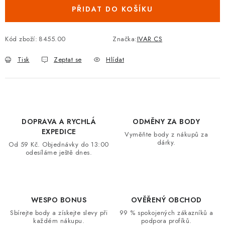
PŘIDAT DO KOŠÍKU
VRÁCENÍ ZBOŽÍ A REKLAMACE
MOJE OBJEDNÁVKA
Kód zboží:
8455.00
Značka:
IVAR CS
Tisk
Zeptat se
Hlídat
ZNAČKY
Hodnocení obchodu
🚚 Stav objednávky
Doprava a platba
Kontakt
Obchodní podmínky
DOPRAVA A RYCHLÁ
ODMĚNY ZA BODY
Podmínky ochrany osobních údajů
Moje objednávka
EXPEDICE
Vyměňte body z nákupů za
dárky.
Od 59 Kč. Objednávky do 13:00
odesíláme ještě dnes.
WESPO BONUS
OVĚŘENÝ OBCHOD
Sbírejte body a získejte slevy při
99 % spokojených zákazníků a
každém nákupu.
podpora profíků.