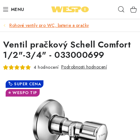
Přejít
Hleda
na
obsah
Rohové ventily pro WC, baterie a pračky
ARMATURY PRO TOPENÍ A VODU
Ventil pračkový Schell Comfort
TOPENÍ A OHŘEV VODY
1/2"-3/4" - 033000699
TVAROVKY A TRUBKY
Podrobnosti hodnocení
4 hodnocení
VODOINSTALACE
🏷️ SUPER CENA
NÁŘADÍ
⭐ WESPO TIP
⭐ NEJLÉPE HODNOCENÉ
🏷️ VÝPRODEJ