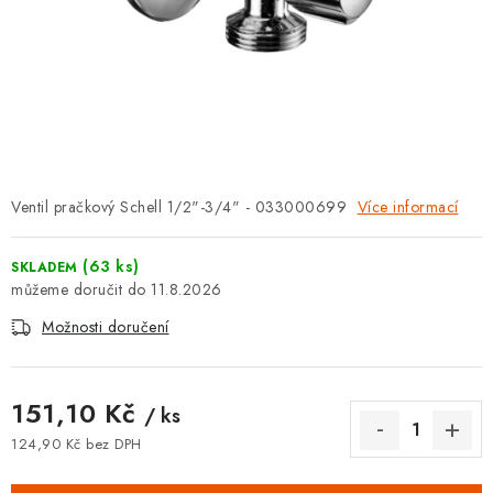
⚡ NOVINKA
🎁 ODMĚNY ZA BODY
🏆 WESPO BONUS
KONTAKT
Ventil pračkový Schell 1/2"-3/4" - 033000699
Více informací
TOPENÁŘSKÁ AKADEMIE
(63 ks)
SKLADEM
OBCHODNÍ PODMÍNKY
11.8.2026
Možnosti doručení
O NÁS
🚚 STAV OBJEDNÁVKY
151,10 Kč
/ ks
124,90 Kč bez DPH
DOPRAVA A PLATBA
Měrná cena: