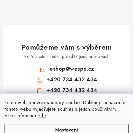
Pomůžeme vám s výběrem
Potřebujete s něčím poradit? Jsme tu pro vás!
eshop
@
wespo.cz
+420 734 432 434
+420 734 432 434
Z
Tento web používá soubory cookie. Dalším procházením
tohoto webu vyjadřujete souhlas s jejich používáním..
á
Více informací
zde
.
Informace pro vás
p
a
Hodnocení obchodu
Nastavení
Topenářská akademie