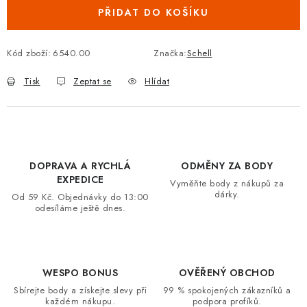
PŘIDAT DO KOŠÍKU
VRÁCENÍ ZBOŽÍ A REKLAMACE
MOJE OBJEDNÁVKA
Kód zboží:
6540.00
Značka:
Schell
Tisk
Zeptat se
Hlídat
ZNAČKY
Hodnocení obchodu
🚚 Stav objednávky
Doprava a platba
Kontakt
Obchodní podmínky
DOPRAVA A RYCHLÁ
ODMĚNY ZA BODY
Podmínky ochrany osobních údajů
Moje objednávka
EXPEDICE
Vyměňte body z nákupů za
dárky.
Od 59 Kč. Objednávky do 13:00
odesíláme ještě dnes.
WESPO BONUS
OVĚŘENÝ OBCHOD
Sbírejte body a získejte slevy při
99 % spokojených zákazníků a
každém nákupu.
podpora profíků.