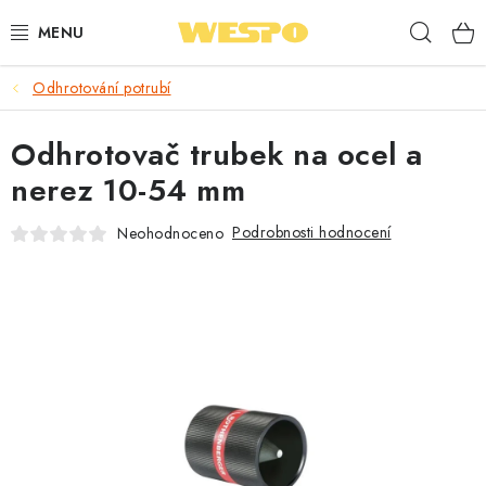
Přejít
Hleda
na
obsah
Odhrotování potrubí
ARMATURY PRO TOPENÍ A VODU
Odhrotovač trubek na ocel a
TOPENÍ A OHŘEV VODY
nerez 10-54 mm
TVAROVKY A TRUBKY
Podrobnosti hodnocení
Neohodnoceno
VODOINSTALACE
NÁŘADÍ
⭐ NEJLÉPE HODNOCENÉ
🏷️ VÝPRODEJ