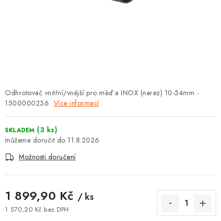
⚡ NOVINKA
🎁 ODMĚNY ZA BODY
🏆 WESPO BONUS
KONTAKT
Odhrotovač vnitřní/vnější pro měď a INOX (nerez) 10-54mm -
1500000236
TOPENÁŘSKÁ AKADEMIE
Více informací
OBCHODNÍ PODMÍNKY
(3 ks)
SKLADEM
11.8.2026
O NÁS
Možnosti doručení
🚚 STAV OBJEDNÁVKY
1 899,90 Kč
/ ks
DOPRAVA A PLATBA
1 570,20 Kč bez DPH
Měrná cena: