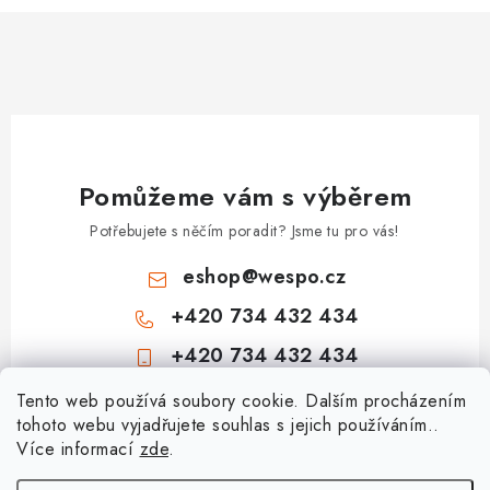
Pomůžeme vám s výběrem
Potřebujete s něčím poradit? Jsme tu pro vás!
eshop
@
wespo.cz
+420 734 432 434
+420 734 432 434
Z
Tento web používá soubory cookie. Dalším procházením
tohoto webu vyjadřujete souhlas s jejich používáním..
á
Více informací
zde
.
Informace pro vás
p