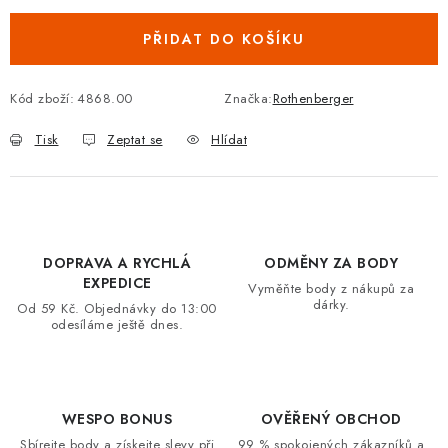
VRÁCENÍ ZBOŽÍ A REKLAMACE
PŘIDAT DO KOŠÍKU
MOJE OBJEDNÁVKA
Kód zboží:
4868.00
Značka:
Rothenberger
ZNAČKY
Tisk
Zeptat se
Hlídat
Hodnocení obchodu
🚚 Stav objednávky
Doprava a platba
Kontakt
Obchodní podmínky
Podmínky ochrany osobních údajů
Moje objednávka
DOPRAVA A RYCHLÁ
ODMĚNY ZA BODY
EXPEDICE
Vyměňte body z nákupů za
dárky.
Od 59 Kč. Objednávky do 13:00
odesíláme ještě dnes.
WESPO BONUS
OVĚŘENÝ OBCHOD
Sbírejte body a získejte slevy při
99 % spokojených zákazníků a