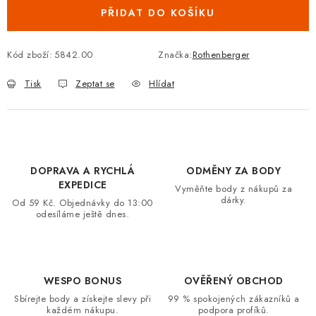
PŘIDAT DO KOŠÍKU
VRÁCENÍ ZBOŽÍ A REKLAMACE
MOJE OBJEDNÁVKA
Kód zboží:
5842.00
Značka:
Rothenberger
Tisk
Zeptat se
Hlídat
ZNAČKY
Hodnocení obchodu
🚚 Stav objednávky
Doprava a platba
Kontakt
Obchodní podmínky
DOPRAVA A RYCHLÁ
ODMĚNY ZA BODY
Podmínky ochrany osobních údajů
Moje objednávka
EXPEDICE
Vyměňte body z nákupů za
dárky.
Od 59 Kč. Objednávky do 13:00
odesíláme ještě dnes.
WESPO BONUS
OVĚŘENÝ OBCHOD
Sbírejte body a získejte slevy při
99 % spokojených zákazníků a
každém nákupu.
podpora profíků.