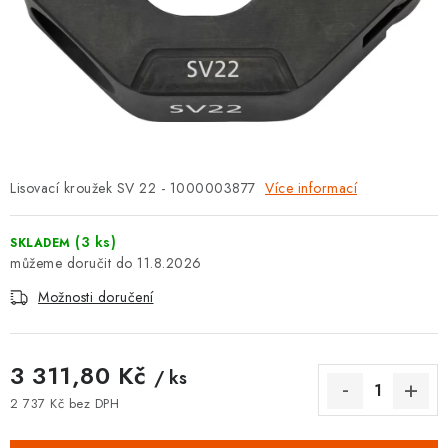
⚡ NOVINKA
🎁 ODMĚNY ZA BODY
🏆 WESPO BONUS
KONTAKT
Lisovací kroužek SV 22 - 1000003877
Více informací
TOPENÁŘSKÁ AKADEMIE
(3 ks)
SKLADEM
OBCHODNÍ PODMÍNKY
11.8.2026
Možnosti doručení
O NÁS
🚚 STAV OBJEDNÁVKY
3 311,80 Kč
/ ks
2 737 Kč bez DPH
DOPRAVA A PLATBA
Měrná cena: