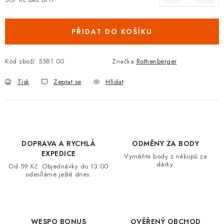
Měrná cena:
VRÁCENÍ ZBOŽÍ A REKLAMACE
PŘIDAT DO KOŠÍKU
MOJE OBJEDNÁVKA
Kód zboží:
5581.00
Značka:
Rothenberger
ZNAČKY
Tisk
Zeptat se
Hlídat
Hodnocení obchodu
🚚 Stav objednávky
Doprava a platba
Kontakt
Obchodní podmínky
Podmínky ochrany osobních údajů
Moje objednávka
DOPRAVA A RYCHLÁ
ODMĚNY ZA BODY
EXPEDICE
Vyměňte body z nákupů za
dárky.
Od 59 Kč. Objednávky do 13:00
odesíláme ještě dnes.
WESPO BONUS
OVĚŘENÝ OBCHOD