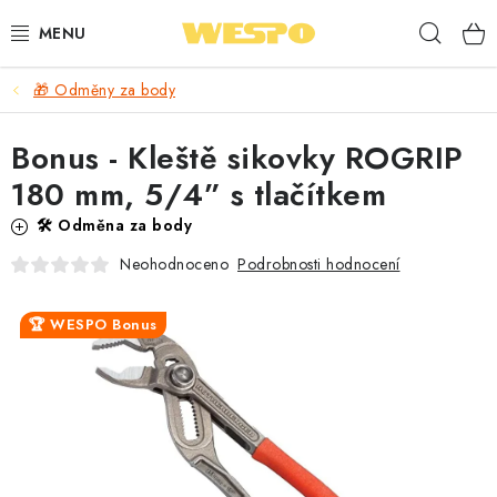
Přejít
Hleda
na
obsah
🎁 Odměny za body
ARMATURY PRO TOPENÍ A VODU
Bonus - Kleště sikovky ROGRIP
TOPENÍ A OHŘEV VODY
180 mm, 5/4” s tlačítkem
TVAROVKY A TRUBKY
🛠️ Odměna za body
Podrobnosti hodnocení
Neohodnoceno
VODOINSTALACE
🏆 WESPO Bonus
NÁŘADÍ
⭐ NEJLÉPE HODNOCENÉ
🏷️ VÝPRODEJ