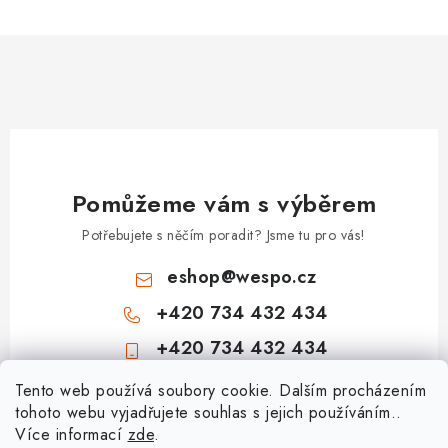
Pomůžeme vám s výběrem
Potřebujete s něčím poradit? Jsme tu pro vás!
eshop
@
wespo.cz
+420 734 432 434
+420 734 432 434
Z
Tento web používá soubory cookie. Dalším procházením
tohoto webu vyjadřujete souhlas s jejich používáním..
á
Více informací
zde
.
Informace pro vás