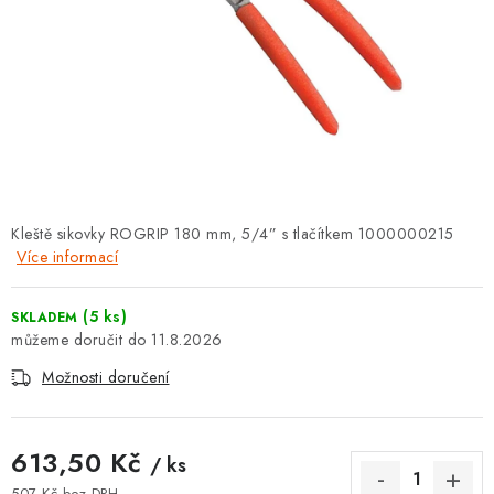
⚡ NOVINKA
🎁 ODMĚNY ZA BODY
🏆 WESPO BONUS
KONTAKT
TOPENÁŘSKÁ AKADEMIE
Kleště sikovky ROGRIP 180 mm, 5/4” s tlačítkem 1000000215
Více informací
OBCHODNÍ PODMÍNKY
(5 ks)
SKLADEM
11.8.2026
O NÁS
Možnosti doručení
🚚 STAV OBJEDNÁVKY
613,50 Kč
DOPRAVA A PLATBA
/ ks
507 Kč bez DPH