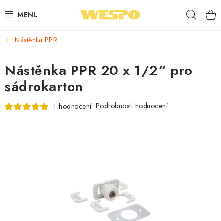
Přejít
Hleda
na
obsah
Nástěnka PPR
ARMATURY PRO TOPENÍ A VODU
Nástěnka PPR 20 x 1/2“ pro
TOPENÍ A OHŘEV VODY
sádrokarton
TVAROVKY A TRUBKY
Podrobnosti hodnocení
1 hodnocení
VODOINSTALACE
NÁŘADÍ
⭐ NEJLÉPE HODNOCENÉ
🏷️ VÝPRODEJ