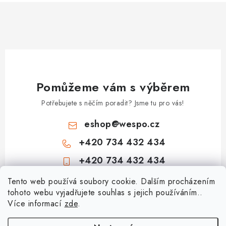
Pomůžeme vám s výběrem
Potřebujete s něčím poradit? Jsme tu pro vás!
eshop
@
wespo.cz
+420 734 432 434
+420 734 432 434
Z
Tento web používá soubory cookie. Dalším procházením
tohoto webu vyjadřujete souhlas s jejich používáním..
á
Více informací
zde
.
Informace pro vás
p