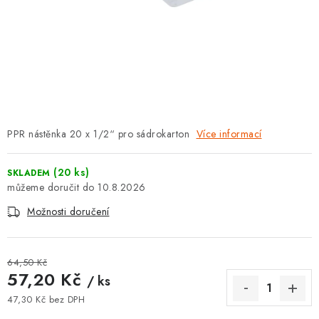
⚡ NOVINKA
🎁 ODMĚNY ZA BODY
🏆 WESPO BONUS
KONTAKT
PPR nástěnka 20 x 1/2“ pro sádrokarton
Více informací
TOPENÁŘSKÁ AKADEMIE
(20 ks)
SKLADEM
OBCHODNÍ PODMÍNKY
10.8.2026
Možnosti doručení
O NÁS
🚚 STAV OBJEDNÁVKY
64,50 Kč
57,20 Kč
/ ks
DOPRAVA A PLATBA
47,30 Kč bez DPH
Měrná cena: