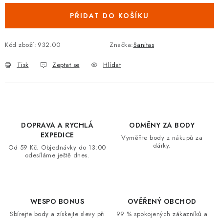
VRÁCENÍ ZBOŽÍ A REKLAMACE
PŘIDAT DO KOŠÍKU
MOJE OBJEDNÁVKA
Kód zboží:
932.00
Značka:
Sanitas
ZNAČKY
Tisk
Zeptat se
Hlídat
Hodnocení obchodu
🚚 Stav objednávky
Doprava a platba
Kontakt
Obchodní podmínky
Podmínky ochrany osobních údajů
Moje objednávka
DOPRAVA A RYCHLÁ
ODMĚNY ZA BODY
EXPEDICE
Vyměňte body z nákupů za
dárky.
Od 59 Kč. Objednávky do 13:00
odesíláme ještě dnes.
WESPO BONUS
OVĚŘENÝ OBCHOD
Sbírejte body a získejte slevy při
99 % spokojených zákazníků a