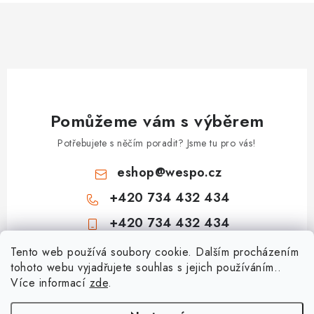
Pomůžeme vám s výběrem
Potřebujete s něčím poradit? Jsme tu pro vás!
eshop
@
wespo.cz
+420 734 432 434
+420 734 432 434
Z
Tento web používá soubory cookie. Dalším procházením
tohoto webu vyjadřujete souhlas s jejich používáním..
á
Více informací
zde
.
Informace pro vás
p