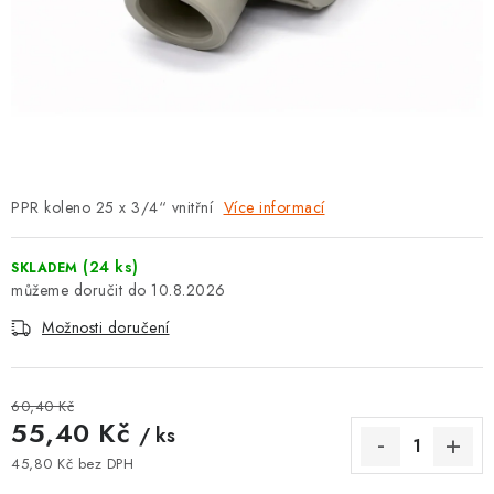
⚡ NOVINKA
🎁 ODMĚNY ZA BODY
🏆 WESPO BONUS
KONTAKT
PPR koleno 25 x 3/4“ vnitřní
Více informací
TOPENÁŘSKÁ AKADEMIE
(24 ks)
SKLADEM
OBCHODNÍ PODMÍNKY
10.8.2026
Možnosti doručení
O NÁS
🚚 STAV OBJEDNÁVKY
60,40 Kč
55,40 Kč
/ ks
DOPRAVA A PLATBA
45,80 Kč bez DPH
Měrná cena: