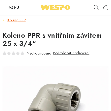
Přejít
Hleda
na
obsah
Koleno PPR
ARMATURY PRO TOPENÍ A VODU
Koleno PPR s vnitřním závitem
TOPENÍ A OHŘEV VODY
25 x 3/4“
TVAROVKY A TRUBKY
Podrobnosti hodnocení
Neohodnoceno
VODOINSTALACE
NÁŘADÍ
⭐ NEJLÉPE HODNOCENÉ
🏷️ VÝPRODEJ