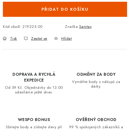
VRÁCENÍ ZBOŽÍ A REKLAMACE
PŘIDAT DO KOŠÍKU
MOJE OBJEDNÁVKA
Kód zboží:
219225.00
Značka:
Sanitas
ZNAČKY
Tisk
Zeptat se
Hlídat
Hodnocení obchodu
🚚 Stav objednávky
Doprava a platba
Kontakt
Obchodní podmínky
Podmínky ochrany osobních údajů
Moje objednávka
DOPRAVA A RYCHLÁ
ODMĚNY ZA BODY
EXPEDICE
Vyměňte body z nákupů za
dárky.
Od 59 Kč. Objednávky do 13:00
odesíláme ještě dnes.
WESPO BONUS
OVĚŘENÝ OBCHOD
Sbírejte body a získejte slevy při
99 % spokojených zákazníků a