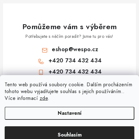
Pomůžeme vám s výběrem
Potřebujete s něčím poradit? Jsme tu pro vás!
eshop
@
wespo.cz
+420 734 432 434
+420 734 432 434
Z
Tento web používá soubory cookie. Dalším procházením
tohoto webu vyjadřujete souhlas s jejich používáním..
á
Více informací
zde
.
Informace pro vás
p
a
Hodnocení obchodu
Nastavení
Topenářská akademie
t
🚚 Stav objednávky
í
Nezámrzný venkovní ventil Kemper Frosti-Plus: Jak funguje a jak na
Souhlasím
Copyright 2026
obchod.wespo.cz
. Všechna práva vyhrazena.
Doprava a platba
montáž?