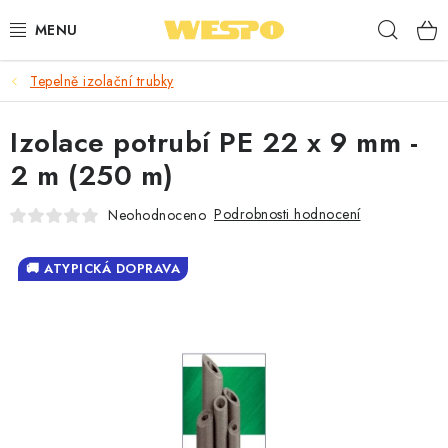
Přejít
Hleda
na
obsah
Tepelně izolační trubky
ARMATURY PRO TOPENÍ A VODU
Izolace potrubí PE 22 x 9 mm -
TOPENÍ A OHŘEV VODY
2 m (250 m)
TVAROVKY A TRUBKY
Podrobnosti hodnocení
Neohodnoceno
VODOINSTALACE
🚚 ATYPICKÁ DOPRAVA
NÁŘADÍ
⭐ NEJLÉPE HODNOCENÉ
🏷️ VÝPRODEJ