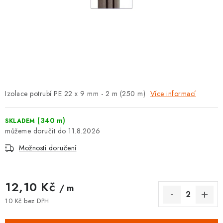
⚡ NOVINKA
🎁 ODMĚNY ZA BODY
🏆 WESPO BONUS
KONTAKT
Izolace potrubí PE 22 x 9 mm - 2 m (250 m)
Více informací
TOPENÁŘSKÁ AKADEMIE
(340 m)
SKLADEM
OBCHODNÍ PODMÍNKY
11.8.2026
Možnosti doručení
O NÁS
🚚 STAV OBJEDNÁVKY
12,10 Kč
/ m
10 Kč bez DPH
DOPRAVA A PLATBA
Měrná cena: