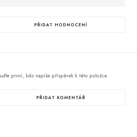
h
o
d
PŘIDAT HODNOCENÍ
n
o
c
e
n
uďte první, kdo napíše příspěvek k této položce.
PŘIDAT KOMENTÁŘ