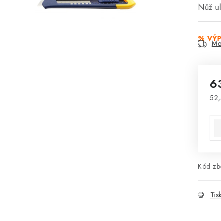
Nůž u
% VÝ
Mo
6
52,
Mě
Kód zbo
Tis