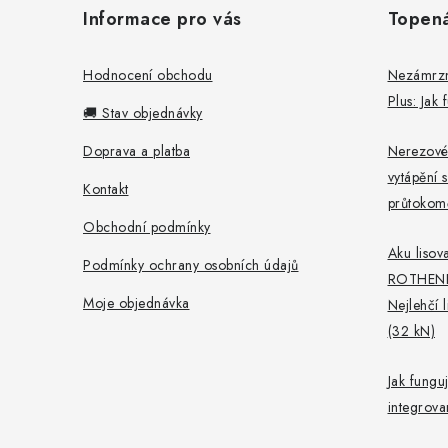
á
Informace pro vás
Topen
p
a
Hodnocení obchodu
Nezámrzný
Plus: Jak
t
🚚 Stav objednávky
í
Doprava a platba
Nerezové
vytápění s
Kontakt
průtokomě
Obchodní podmínky
Aku lisova
Podmínky ochrany osobních údajů
ROTHEN
Moje objednávka
Nejlehčí 
(32 kN)
Jak fungu
integrov