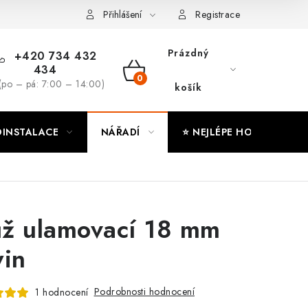
ny osobních údajů
Moje objednávka
Přihlášení
Registrace
Prázdný
+420 734 432
434
NÁKUPNÍ
(po – pá: 7:00 – 14:00)
košík
KOŠÍK
INSTALACE
NÁŘADÍ
⭐ NEJLÉPE HODNOCENÉ
ž ulamovací 18 mm
win
Podrobnosti hodnocení
1 hodnocení