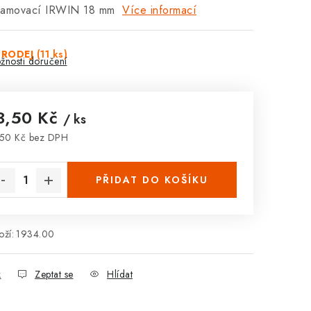
lamovací IRWIN 18 mm
Více informací
PRODEJ
(11 ks)
žnosti doručení
3,50 Kč
/ ks
50 Kč bez DPH
rná cena:
PŘIDAT DO KOŠÍKU
ží:
1934.00
k
Zeptat se
Hlídat