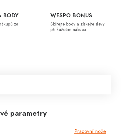
A BODY
WESPO BONUS
nákupů za
Sbírejte body a získejte slevy
při každém nákupu.
Zákaznická podpora
Stačí napsat, poradíme s čímkoli.
vé parametry
Pracovní nože