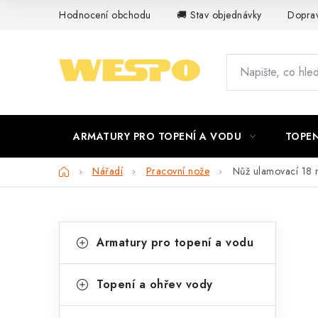
Přejít
Hodnocení obchodu
🚚 Stav objednávky
Doprav
na
obsah
ARMATURY PRO TOPENÍ A VODU
TOPEN
Domů
Nářadí
Pracovní nože
Nůž ulamovací 18 
P
K
Přeskočit
Armatury pro topení a vodu
kategorie
a
o
t
s
Topení a ohřev vody
e
t