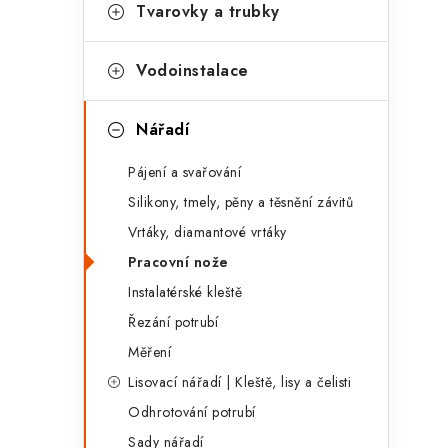
g
Tvarovky a trubky
r
o
a
r
Vodoinstalace
n
i
Nářadí
e
n
Pájení a svařování
í
Silikony, tmely, pěny a těsnění závitů
p
Vrtáky, diamantové vrtáky
a
Pracovní nože
n
Instalatérské kleště
Řezání potrubí
e
Měření
l
Lisovací nářadí | Kleště, lisy a čelisti
Odhrotování potrubí
Sady nářadí