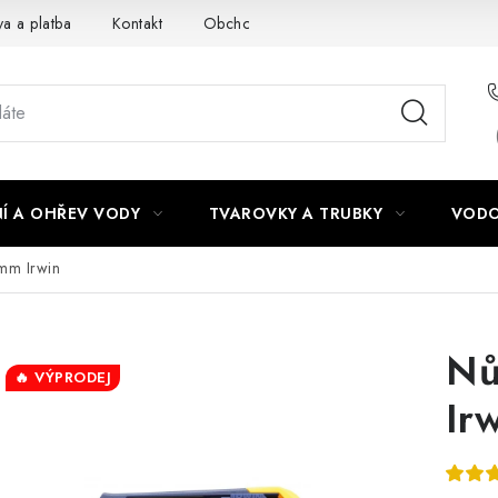
a a platba
Kontakt
Obchodní podmínky
Podmínky ochra
Í A OHŘEV VODY
TVAROVKY A TRUBKY
VODO
mm Irwin
Nů
🔥 VÝPRODEJ
Ir