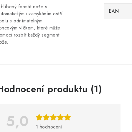
blíbený formát nože s
EAN
utomatickým uzamykáním ostří
polu s odnímatelným
oncovým víčkem, které může
omoci rozbít každý segment
ože.
V
Hodnocení produktu (1)
ý
p
5,0
s
1 hodnocení