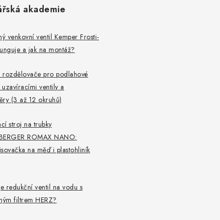
ářská akademie
 venkovní ventil Kemper Frosti-
 funguje a jak na montáž?
 rozdělovače pro podlahové
 uzavíracími ventily a
ry (3 až 12 okruhů)
cí stroj na trubky
BERGER ROMAX NANO:
lisovačka na měď i plastohliník
je redukční ventil na vodu s
aným filtrem HERZ?