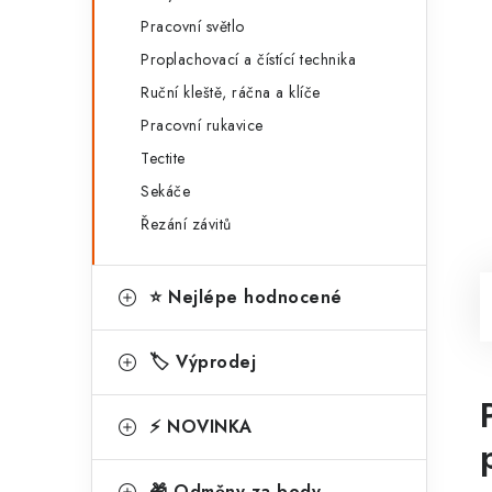
Pracovní světlo
Proplachovací a čístící technika
Ruční kleště, ráčna a klíče
Pracovní rukavice
Tectite
Sekáče
Řezání závitů
⭐ Nejlépe hodnocené
🏷️ Výprodej
⚡ NOVINKA
🎁 Odměny za body