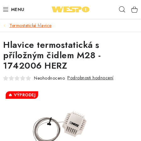
Přejít
Hleda
na
obsah
Termostatické hlavice
ARMATURY PRO TOPENÍ A VODU
Hlavice termostatická s
TOPENÍ A OHŘEV VODY
příložným čidlem M28 -
TVAROVKY A TRUBKY
1742006 HERZ
VODOINSTALACE
Podrobnosti hodnocení
Neohodnoceno
NÁŘADÍ
🔥 VÝPRODEJ
⭐ NEJLÉPE HODNOCENÉ
🏷️ VÝPRODEJ