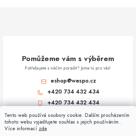
Pomůžeme vám s výběrem
Potřebujete s něčím poradit? Jsme tu pro vás!
eshop
@
wespo.cz
+420 734 432 434
+420 734 432 434
Z
Tento web používá soubory cookie. Dalším procházením
tohoto webu vyjadřujete souhlas s jejich používáním..
á
Více informací
zde
.
Informace pro vás
p