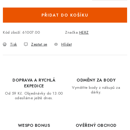
Měrná cena:
VRÁCENÍ ZBOŽÍ A REKLAMACE
PŘIDAT DO KOŠÍKU
MOJE OBJEDNÁVKA
Kód zboží:
61007.00
Značka:
HERZ
ZNAČKY
Tisk
Zeptat se
Hlídat
Hodnocení obchodu
🚚 Stav objednávky
Doprava a platba
Kontakt
Obchodní podmínky
Podmínky ochrany osobních údajů
Moje objednávka
DOPRAVA A RYCHLÁ
ODMĚNY ZA BODY
EXPEDICE
Vyměňte body z nákupů za
dárky.
Od 59 Kč. Objednávky do 13:00
odesíláme ještě dnes.
WESPO BONUS
OVĚŘENÝ OBCHOD