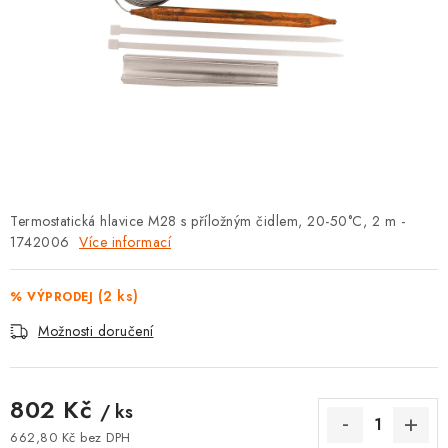
⚡ NOVINKA
🎁 ODMĚNY ZA BODY
🏆 WESPO BONUS
KONTAKT
TOPENÁŘSKÁ AKADEMIE
Termostatická hlavice M28 s příložným čidlem, 20-50°C, 2 m -
1742006
Více informací
OBCHODNÍ PODMÍNKY
(2 ks)
% VÝPRODEJ
O NÁS
Možnosti doručení
🚚 STAV OBJEDNÁVKY
802 Kč
/ ks
DOPRAVA A PLATBA
662,80 Kč bez DPH