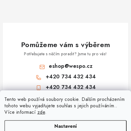
Pomůžeme vám s výběrem
Potřebujete s něčím poradit? Jsme tu pro vás!
eshop
@
wespo.cz
+420 734 432 434
+420 734 432 434
Z
Tento web používá soubory cookie. Dalším procházením
tohoto webu vyjadřujete souhlas s jejich používáním..
á
Více informací
zde
.
Informace pro vás
p
a
Hodnocení obchodu
Nastavení
Topenářská akademie