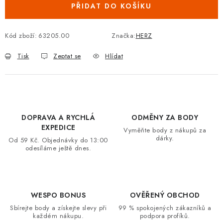
PŘIDAT DO KOŠÍKU
VRÁCENÍ ZBOŽÍ A REKLAMACE
Kód zboží:
63205.00
Značka:
HERZ
MOJE OBJEDNÁVKA
Tisk
Zeptat se
Hlídat
ZNAČKY
Hodnocení obchodu
🚚 Stav objednávky
Doprava a platba
Kontakt
Obchodní podmínky
DOPRAVA A RYCHLÁ
ODMĚNY ZA BODY
Podmínky ochrany osobních údajů
Moje objednávka
EXPEDICE
Vyměňte body z nákupů za
dárky.
Od 59 Kč. Objednávky do 13:00
odesíláme ještě dnes.
WESPO BONUS
OVĚŘENÝ OBCHOD
Sbírejte body a získejte slevy při
99 % spokojených zákazníků a
každém nákupu.
podpora profíků.