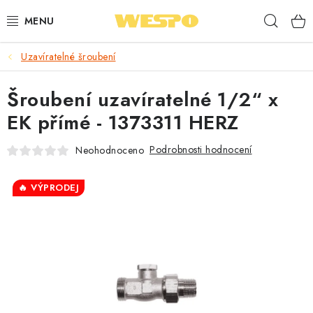
Přejít
Hleda
na
obsah
Uzavíratelné šroubení
ARMATURY PRO TOPENÍ A VODU
Šroubení uzavíratelné 1/2“ x
TOPENÍ A OHŘEV VODY
EK přímé - 1373311 HERZ
TVAROVKY A TRUBKY
Podrobnosti hodnocení
Neohodnoceno
VODOINSTALACE
🔥 VÝPRODEJ
NÁŘADÍ
⭐ NEJLÉPE HODNOCENÉ
🏷️ VÝPRODEJ