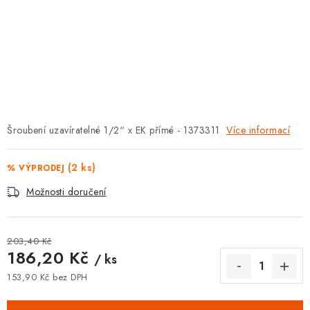
⚡ NOVINKA
🎁 ODMĚNY ZA BODY
🏆 WESPO BONUS
KONTAKT
Šroubení uzavíratelné 1/2“ x EK přímé - 1373311
Více informací
TOPENÁŘSKÁ AKADEMIE
(2 ks)
% VÝPRODEJ
OBCHODNÍ PODMÍNKY
Možnosti doručení
O NÁS
203,40 Kč
186,20 Kč
🚚 STAV OBJEDNÁVKY
/ ks
153,90 Kč bez DPH
DOPRAVA A PLATBA
Měrná cena: