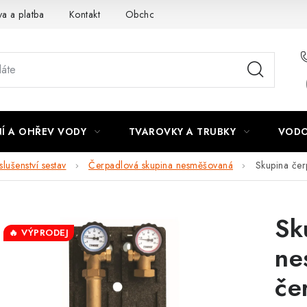
a a platba
Kontakt
Obchodní podmínky
Podmínky ochra
Í A OHŘEV VODY
TVAROVKY A TRUBKY
VODO
lušenství sestav
Čerpadlová skupina nesměšovaná
Skupina če
Sk
🔥 VÝPRODEJ
ne
če