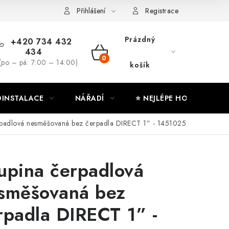
ny osobních údajů
Moje objednávka
Přihlášení
Registrace
Prázdný
+420 734 432
434
NÁKUPNÍ
(po – pá: 7:00 – 14:00)
košík
KOŠÍK
INSTALACE
NÁŘADÍ
⭐ NEJLÉPE HODNOCENÉ
rpadlová nesměšovaná bez čerpadla DIRECT 1” - 1451025
upina čerpadlová
směšovaná bez
rpadla DIRECT 1” -