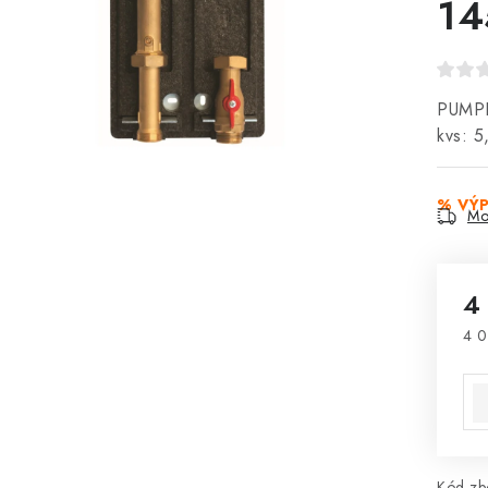
14
PUMPF
kvs: 
% VÝ
Mo
4
4 0
Mě
Kód zbo