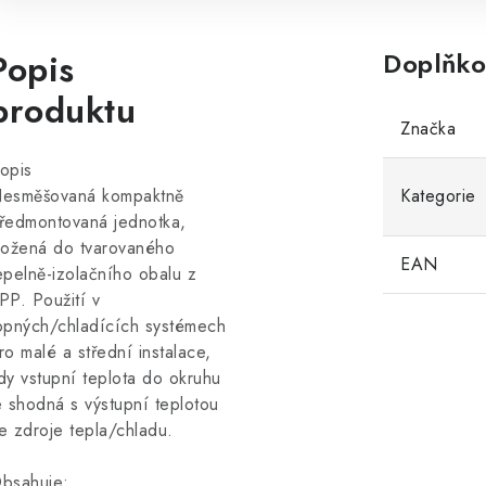
Popis
Doplňko
produktu
Značka
opis
esměšovaná kompaktně
Kategorie
ředmontovaná jednotka,
ložená do tvarovaného
EAN
epelně-izolačního obalu z
PP. Použití v
opných/chladících systémech
ro malé a střední instalace,
dy vstupní teplota do okruhu
e shodná s výstupní teplotou
e zdroje tepla/chladu.
bsahuje: