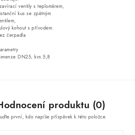
zavírací ventily s teploměrem,
istanční kus se zpětným
entilem,
ulový kohout s přívodem.
ez čerpadla
arametry
imenze:DN25; kvs:5,8
Hodnocení produktu (0)
uďte první, kdo napíše příspěvek k této položce.