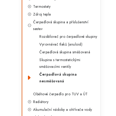
g
r
Termostaty
o
Zdroj tepla
a
r
Čerpadlová skupina a příslušenství
n
i
sestav
e
n
Rozdělovač pro čerpadlové skupiny
Vyrovnávač tlaků (anuloid)
í
Čerpadlová skupina směšovaná
p
Skupina s termostatickými
a
směšovacími ventily
n
Čerpadlová skupina
nesměšovaná
e
l
Oběhové čerpadlo pro TUV a ÚT
Radiátory
Akumulační nádoby a ohřívače vody