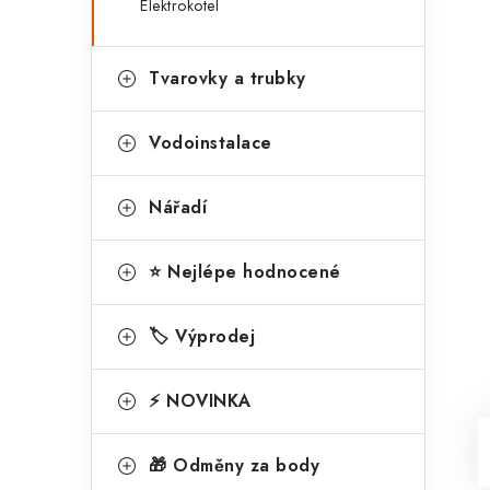
Elektrokotel
Tvarovky a trubky
Vodoinstalace
Nářadí
⭐ Nejlépe hodnocené
🏷️ Výprodej
⚡ NOVINKA
🎁 Odměny za body