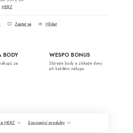
:
HERZ
k
Zeptat se
Hlídat
A BODY
WESPO BONUS
nákupů za
Sbírejte body a získejte slevy
při každém nákupu.
ka HERZ
Související produkty