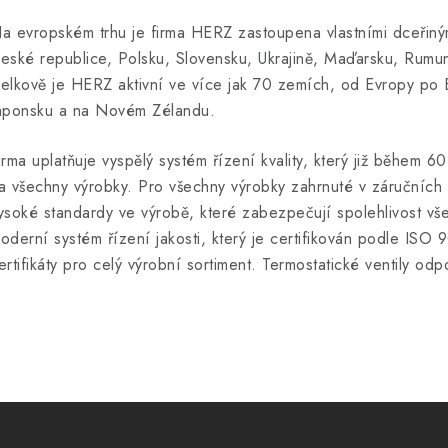
a evropském trhu je firma HERZ zastoupena vlastními dceřiný
eské republice, Polsku, Slovensku, Ukrajině, Maďarsku, Rumuns
elkově je HERZ aktivní ve více jak 70 zemích, od Evropy po B
aponsku a na Novém Zélandu.
irma uplatňuje vyspělý systém řízení kvality, který již během 6
a všechny výrobky. Pro všechny výrobky zahrnuté v záručních p
ysoké standardy ve výrobě, které zabezpečují spolehlivost vš
oderní systém řízení jakosti, který je certifikován podle ISO 
ertifikáty pro celý výrobní sortiment. Termostatické ventily o