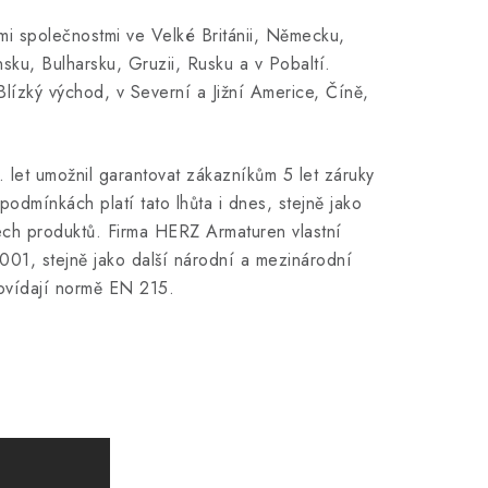
mi společnostmi ve Velké Británii, Německu,
ku, Bulharsku, Gruzii, Rusku a v Pobaltí.
lízký východ, v Severní a Jižní Americe, Číně,
0. let umožnil garantovat zákazníkům 5 let záruky
odmínkách platí tato lhůta i dnes, stejně jako
ech produktů. Firma HERZ Armaturen vlastní
9001, stejně jako další národní a mezinárodní
dpovídají normě EN 215.