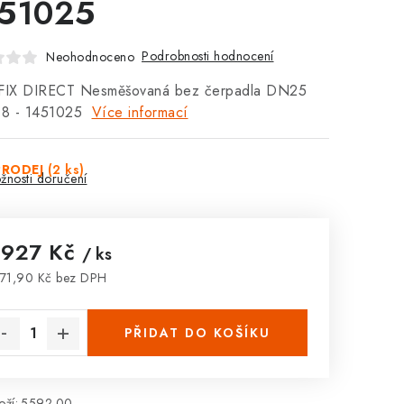
51025
Podrobnosti hodnocení
Neohodnoceno
IX DIRECT Nesměšovaná bez čerpadla DN25
5,8 - 1451025
Více informací
PRODEJ
(2 ks)
žnosti doručení
 927 Kč
/ ks
71,90 Kč bez DPH
rná cena:
PŘIDAT DO KOŠÍKU
ží:
5592.00