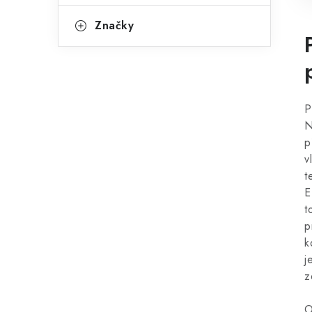
Značky
P
N
p
v
t
E
t
p
k
j
z
O