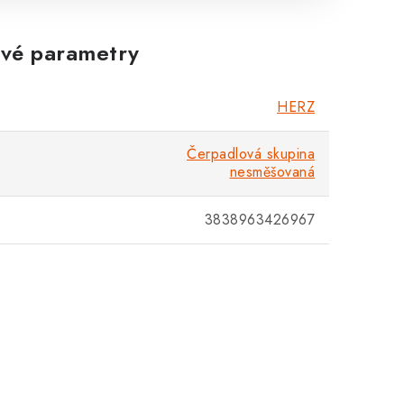
Zákaznická podpora
vé parametry
Stačí napsat, poradíme s čímkoli.
HERZ
Čerpadlová skupina
nesměšovaná
3838963426967