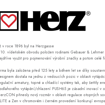
iž v roce 1896 byl na Herzgasse
 10. vídeňském obvodu položen rodinami Gebauer & Lehrner z
ejdříve využit pro pojmenování výrobní značky a potom celé fi
irma byla založena před 125 lety a během let se díky soustavn
esignem dostala na jednu z vedoucích pozic v oblasti vytápěc
egulační armatury, topné a chladící systémy tak, aby šetřily en
odlahového vytápění/chlazení PUSH65 je zásadní inovací v obla
erzCON přinesly nový rozměr v oblasti regulace otopných so
LITE a Zen v chromovém i černém provedení konkurují evropský