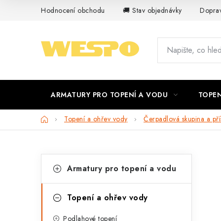
Přejít
Hodnocení obchodu
🚚 Stav objednávky
Doprav
na
obsah
ARMATURY PRO TOPENÍ A VODU
TOPEN
Domů
Topení a ohřev vody
Čerpadlová skupina a přís
P
K
Přeskočit
Armatury pro topení a vodu
kategorie
a
o
t
s
Topení a ohřev vody
e
t
Podlahové topení