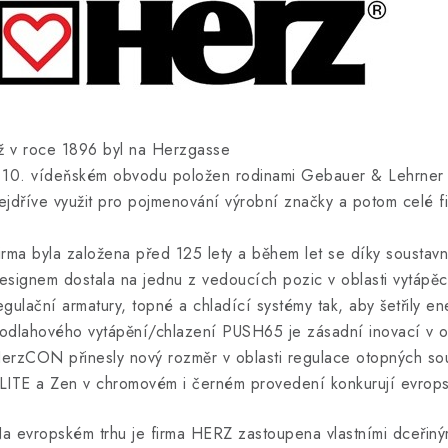
iž v roce 1896 byl na Herzgasse
 10. vídeňském obvodu položen rodinami Gebauer & Lehrner z
ejdříve využit pro pojmenování výrobní značky a potom celé fi
irma byla založena před 125 lety a během let se díky soustavn
esignem dostala na jednu z vedoucích pozic v oblasti vytápěc
egulační armatury, topné a chladící systémy tak, aby šetřily en
odlahového vytápění/chlazení PUSH65 je zásadní inovací v obla
erzCON přinesly nový rozměr v oblasti regulace otopných so
LITE a Zen v chromovém i černém provedení konkurují evropský
a evropském trhu je firma HERZ zastoupena vlastními dceřiný