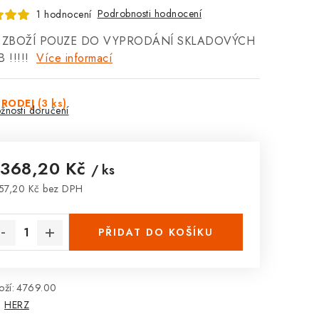
Podrobnosti hodnocení
1 hodnocení
 ZBOŽÍ POUZE DO VYPRODÁNÍ SKLADOVÝCH
 !!!!!
Více informací
PRODEJ
(3 ks)
žnosti doručení
 368,20 Kč
/ ks
57,20 Kč bez DPH
rná cena:
PŘIDAT DO KOŠÍKU
ží:
4769.00
:
HERZ