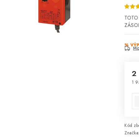
TOTO
ZÁSOB
% VÝ
Mo
2
1 9
Mě
Kód zbo
Značka