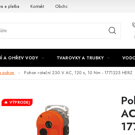
a a platba
Kontakt
Obchodní podmínky
Podmínky ochra
Í A OHŘEV VODY
TVAROVKY A TRUBKY
VODO
 a pohon
Pohon rotační 230 V AC, 120 s, 10 Nm - 1771225 HERZ
Po
🔥 VÝPRODEJ
AC
17