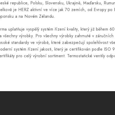
eské republice, Polsku, Slovensku, Ukrajině, Maďarsku, Rumuns
elkově je HERZ aktivní ve více jak 70 zemích, od Evropy po B
aponsku a na Novém Zélandu.
irma uplatňuje vyspělý systém řízení kvality, který již během 6
a všechny výrobky. Pro všechny výrobky zahrnuté v záručních p
ysoké standardy ve výrobě, které zabezpečují spolehlivost vš
oderní systém řízení jakosti, který je certifikován podle ISO 
ertifikáty pro celý výrobní sortiment. Termostatické ventily o