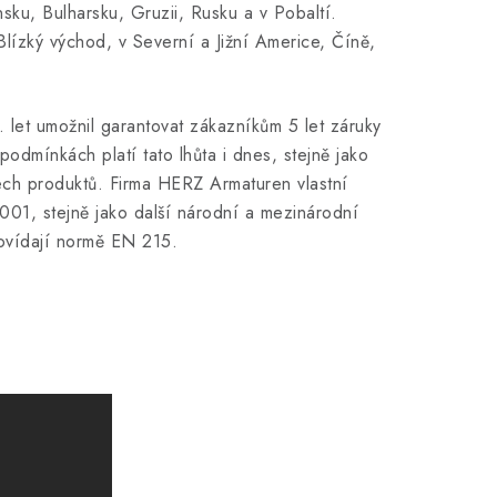
ku, Bulharsku, Gruzii, Rusku a v Pobaltí.
lízký východ, v Severní a Jižní Americe, Číně,
0. let umožnil garantovat zákazníkům 5 let záruky
odmínkách platí tato lhůta i dnes, stejně jako
ech produktů. Firma HERZ Armaturen vlastní
9001, stejně jako další národní a mezinárodní
dpovídají normě EN 215.