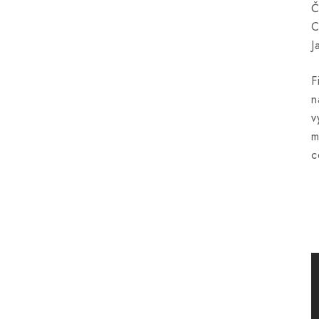
Č
C
J
F
n
v
m
c