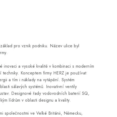
áklad pro vznik podniku. Název ulice byl
rmy.
é inovaci a vysoké kvalitě v kombinaci s moderním
í techniky. Konceptem firmy HERZ je používat
ergii a tím i náklady na vytápění. Systém
sti sálavých systémů. Inovativní ventily
ustav. Designové řady vodovodních baterií SQ,
m lídrům v oblasti designu a kvality.
mi společnostmi ve Velké Británii, Německu,