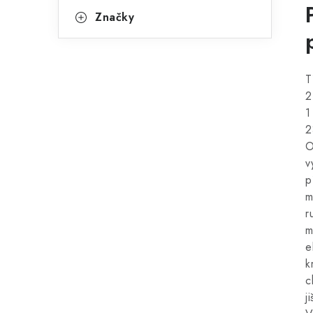
Značky
T
2
1
2
O
v
p
m
r
m
e
k
c
j