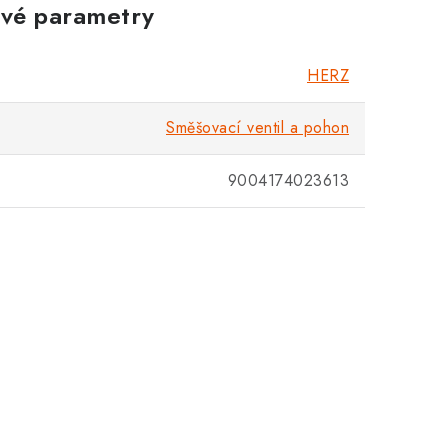
vé parametry
Zákaznická podpora
Stačí napsat, poradíme s čímkoli.
HERZ
Směšovací ventil a pohon
9004174023613