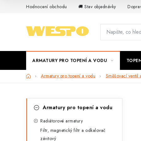
Přejít
Hodnocení obchodu
🚚 Stav objednávky
Doprav
na
obsah
ARMATURY PRO TOPENÍ A VODU
TOPEN
Domů
Armatury pro topení a vodu
Směšovací ventil
P
K
Přeskočit
Armatury pro topení a vodu
kategorie
a
o
t
Radiátorové armatury
s
Filtr, magnetický filtr a odkalovač
e
t
závitový