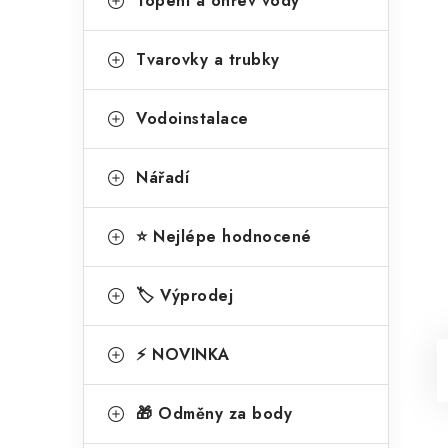
Topení a ohřev vody
Tvarovky a trubky
Vodoinstalace
Nářadí
⭐ Nejlépe hodnocené
🏷️ Výprodej
⚡ NOVINKA
🎁 Odměny za body