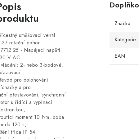
Popis
Doplňko
produktu
Značka
řícestný směšovací ventil
Kategorie
137 rotační pohon
 7712 25 - Napájecí napětí
EAN
30 V AC
vládání: 2- nebo 3-bodové,
yřazovací
řevod pro polohování
íchačky a pro
uční přestavování, synchronní
otor s řídící a vypínací
lektronikou,
routící moment 10 Nm, doba
hodu 120 s,
ištění třída IP 54