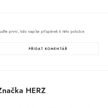
o
c
e
n
uďte první, kdo napíše příspěvek k této položce.
PŘIDAT KOMENTÁŘ
Značka HERZ