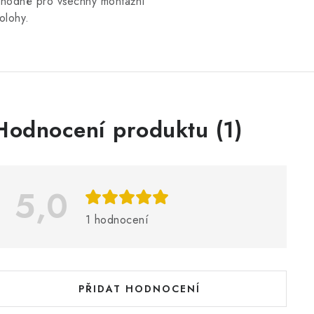
hodné pro všechny montážní
olohy.
V
Hodnocení produktu (1)
ý
p
5,0
s
1 hodnocení
h
o
d
PŘIDAT HODNOCENÍ
n