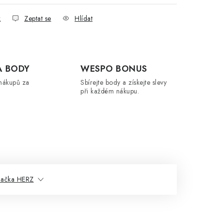
k
Zeptat se
Hlídat
A BODY
WESPO BONUS
nákupů za
Sbírejte body a získejte slevy
při každém nákupu.
načka HERZ