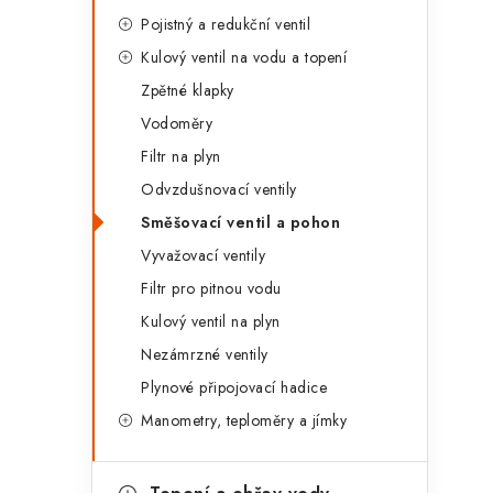
g
r
Pojistný a redukční ventil
o
Kulový ventil na vodu a topení
a
r
Zpětné klapky
n
i
Vodoměry
e
n
Filtr na plyn
Odvzdušnovací ventily
í
Směšovací ventil a pohon
p
Vyvažovací ventily
a
Filtr pro pitnou vodu
n
Kulový ventil na plyn
Nezámrzné ventily
e
Plynové připojovací hadice
l
Manometry, teploměry a jímky