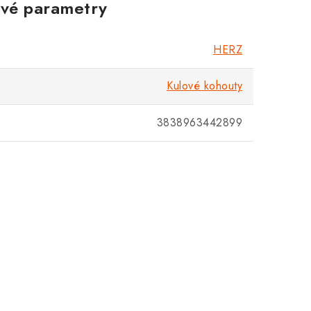
vé parametry
Zákaznická podpora
Stačí napsat, poradíme s čímkoli.
HERZ
Kulové kohouty
3838963442899