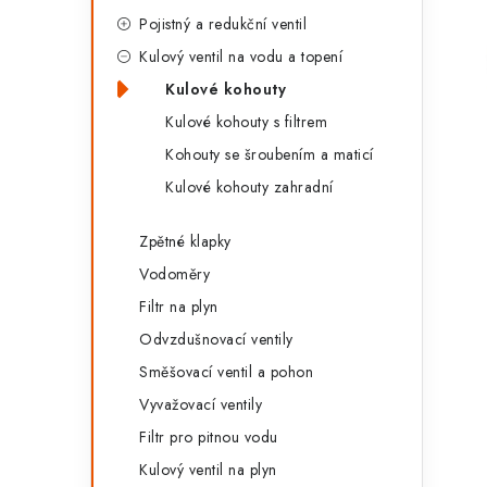
g
r
Pojistný a redukční ventil
o
Kulový ventil na vodu a topení
a
r
Kulové kohouty
n
i
Kulové kohouty s filtrem
e
n
Kohouty se šroubením a maticí
Kulové kohouty zahradní
í
p
Zpětné klapky
a
Vodoměry
Filtr na plyn
n
Odvzdušnovací ventily
e
Směšovací ventil a pohon
l
Vyvažovací ventily
Filtr pro pitnou vodu
Kulový ventil na plyn