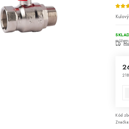
Kulov
SKLA
Mo
2
218
Mě
Kód zbo
Značka