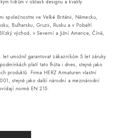
m lídrům v oblasti designu a kvality.
mi společnostmi ve Velké Británii, Německu,
ku, Bulharsku, Gruzii, Rusku a v Pobaltí.
lízký východ, v Severní a Jižní Americe, Číně,
0. let umožnil garantovat zákazníkům 5 let záruky
odmínkách platí tato lhůta i dnes, stejně jako
ech produktů. Firma HERZ Armaturen vlastní
9001, stejně jako další národní a mezinárodní
dpovídají normě EN 215.