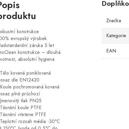
Popis
Doplňko
produktu
Značka
obustní konstrukce
Kategorie
00% evropský výrobek
adstandardní záruka 5 let
EAN
roClean konstrukce – dlouhá
ivotnost, absolutní hygiena
 Tělo kovaná poniklovaná
osaz dle EN12420
 Koule pochromovaná kovaná
osaz plně průchozí
 Jmenovitý tlak PN25
 Těsnění koule PTFE
 Těsnění vřetene PTFE
 Teplotní rozsah média -30°C
ž 150°C (voda od 0,5°C do