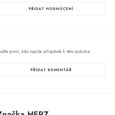
d
n
PŘIDAT HODNOCENÍ
o
c
e
n
uďte první, kdo napíše příspěvek k této položce.
PŘIDAT KOMENTÁŘ
Značka HERZ