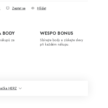
k
Zeptat se
Hlídat
A BODY
WESPO BONUS
nákupů za
Sbírejte body a získejte slevy
při každém nákupu.
načka HERZ