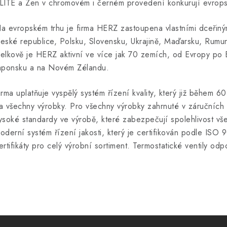
LITE a Zen v chromovém i černém provedení konkurují evropský
a evropském trhu je firma HERZ zastoupena vlastními dceřiný
eské republice, Polsku, Slovensku, Ukrajině, Maďarsku, Rumuns
elkově je HERZ aktivní ve více jak 70 zemích, od Evropy po B
aponsku a na Novém Zélandu.
irma uplatňuje vyspělý systém řízení kvality, který již během 6
a všechny výrobky. Pro všechny výrobky zahrnuté v záručních p
ysoké standardy ve výrobě, které zabezpečují spolehlivost vš
oderní systém řízení jakosti, který je certifikován podle ISO 
ertifikáty pro celý výrobní sortiment. Termostatické ventily o