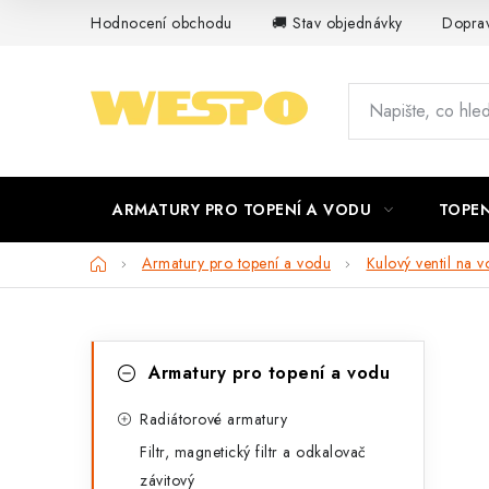
Přejít
Hodnocení obchodu
🚚 Stav objednávky
Doprav
na
obsah
ARMATURY PRO TOPENÍ A VODU
TOPEN
Domů
Armatury pro topení a vodu
Kulový ventil na v
P
K
Přeskočit
Armatury pro topení a vodu
kategorie
a
o
t
Radiátorové armatury
s
Filtr, magnetický filtr a odkalovač
e
t
závitový