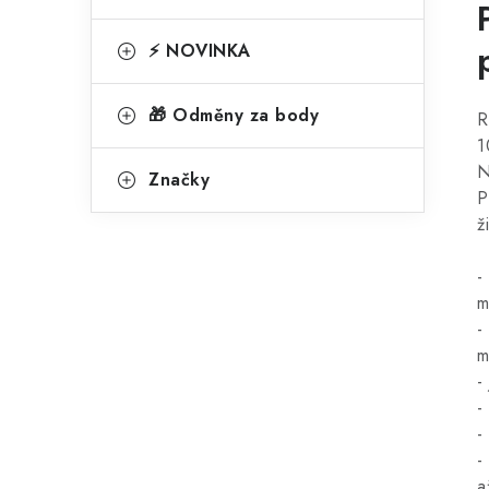
⚡ NOVINKA
🎁 Odměny za body
R
1
N
Značky
P
ž
-
m
-
m
-
-
-
-
a