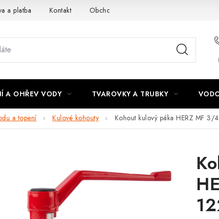
a a platba
Kontakt
Obchodní podmínky
Podmínky ochra
Í A OHŘEV VODY
TVAROVKY A TRUBKY
VODO
odu a topení
Kulové kohouty
Kohout kulový páka HERZ MF 3/
Ko
HE
12