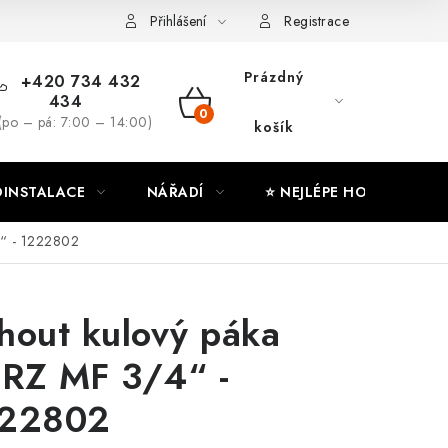
ny osobních údajů
Moje objednávka
Přihlášení
Registrace
Prázdný
+420 734 432
434
NÁKUPNÍ
(po – pá: 7:00 – 14:00)
košík
KOŠÍK
INSTALACE
NÁŘADÍ
⭐ NEJLÉPE HODNOCENÉ
4“ - 1222802
hout kulový páka
RZ MF 3/4“ -
22802