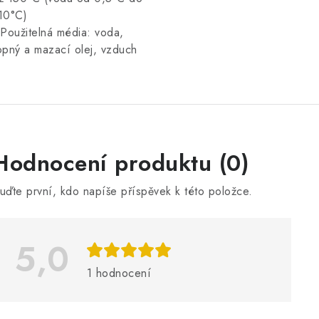
10°C)
 Použitelná média: voda,
opný a mazací olej, vzduch
V
Hodnocení produktu (0)
ý
uďte první, kdo napíše příspěvek k této položce.
p
5,0
s
h
1 hodnocení
o