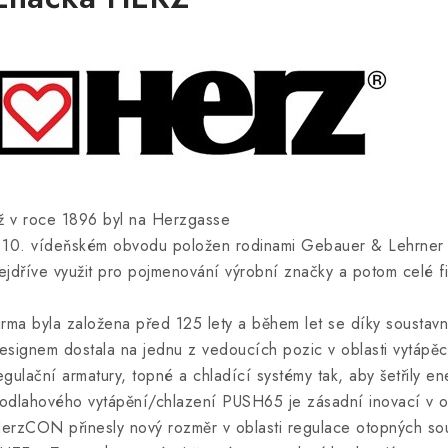
iž v roce 1896 byl na Herzgasse
 10. vídeňském obvodu položen rodinami Gebauer & Lehrner z
ejdříve využit pro pojmenování výrobní značky a potom celé fi
irma byla založena před 125 lety a během let se díky soustavn
esignem dostala na jednu z vedoucích pozic v oblasti vytápěc
egulační armatury, topné a chladící systémy tak, aby šetřily en
odlahového vytápění/chlazení PUSH65 je zásadní inovací v obla
erzCON přinesly nový rozměr v oblasti regulace otopných so