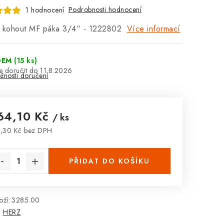
Podrobnosti hodnocení
1 hodnocení
ý kohout MF páka 3/4“ - 1222802
Více informací
DEM
(15 ks)
11.8.2026
žnosti doručení
64,10 Kč
/ ks
,30 Kč bez DPH
rná cena:
PŘIDAT DO KOŠÍKU
ží:
3285.00
:
HERZ