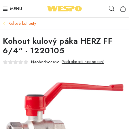
Přejít
Hleda
na
obsah
Kulové kohouty
ARMATURY PRO TOPENÍ A VODU
Kohout kulový páka HERZ FF
TOPENÍ A OHŘEV VODY
6/4“ - 1220105
TVAROVKY A TRUBKY
Podrobnosti hodnocení
Neohodnoceno
VODOINSTALACE
NÁŘADÍ
⭐ NEJLÉPE HODNOCENÉ
🏷️ VÝPRODEJ