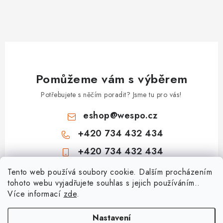
Pomůžeme vám s výběrem
Potřebujete s něčím poradit? Jsme tu pro vás!
eshop
@
wespo.cz
+420 734 432 434
+420 734 432 434
Z
Tento web používá soubory cookie. Dalším procházením
tohoto webu vyjadřujete souhlas s jejich používáním..
á
Více informací
zde
.
Informace pro vás
p
a
Hodnocení obchodu
Nastavení
Topenářská akademie