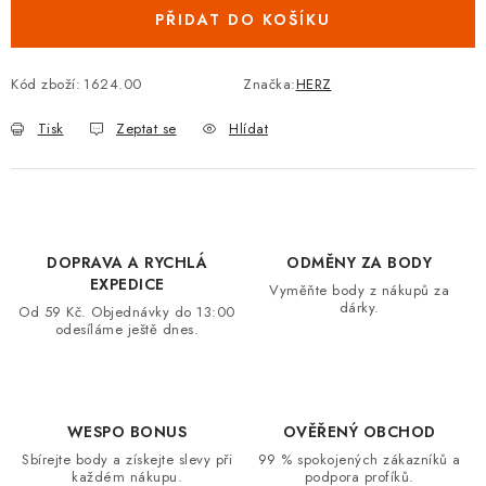
PŘIDAT DO KOŠÍKU
VRÁCENÍ ZBOŽÍ A REKLAMACE
MOJE OBJEDNÁVKA
Kód zboží:
1624.00
Značka:
HERZ
Tisk
Zeptat se
Hlídat
ZNAČKY
Hodnocení obchodu
🚚 Stav objednávky
Doprava a platba
Kontakt
Obchodní podmínky
DOPRAVA A RYCHLÁ
ODMĚNY ZA BODY
Podmínky ochrany osobních údajů
Moje objednávka
EXPEDICE
Vyměňte body z nákupů za
dárky.
Od 59 Kč. Objednávky do 13:00
odesíláme ještě dnes.
WESPO BONUS
OVĚŘENÝ OBCHOD
Sbírejte body a získejte slevy při
99 % spokojených zákazníků a
každém nákupu.
podpora profíků.