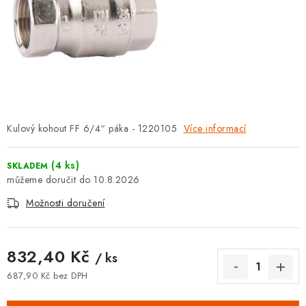
⚡ NOVINKA
🎁 ODMĚNY ZA BODY
🏆 WESPO BONUS
KONTAKT
Kulový kohout FF 6/4“ páka - 1220105
Více informací
TOPENÁŘSKÁ AKADEMIE
(4 ks)
SKLADEM
OBCHODNÍ PODMÍNKY
10.8.2026
Možnosti doručení
O NÁS
🚚 STAV OBJEDNÁVKY
832,40 Kč
/ ks
687,90 Kč bez DPH
DOPRAVA A PLATBA
Měrná cena: