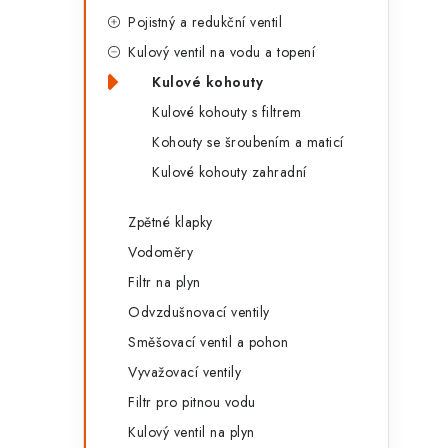
g
r
Pojistný a redukční ventil
o
Kulový ventil na vodu a topení
a
r
Kulové kohouty
n
i
Kulové kohouty s filtrem
e
n
Kohouty se šroubením a maticí
Kulové kohouty zahradní
í
p
Zpětné klapky
a
Vodoměry
Filtr na plyn
n
Odvzdušnovací ventily
e
Směšovací ventil a pohon
l
Vyvažovací ventily
Filtr pro pitnou vodu
Kulový ventil na plyn