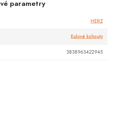
vé parametry
Zákaznická podpora
Stačí napsat, poradíme s čímkoli.
HERZ
Kulové kohouty
3838963422945