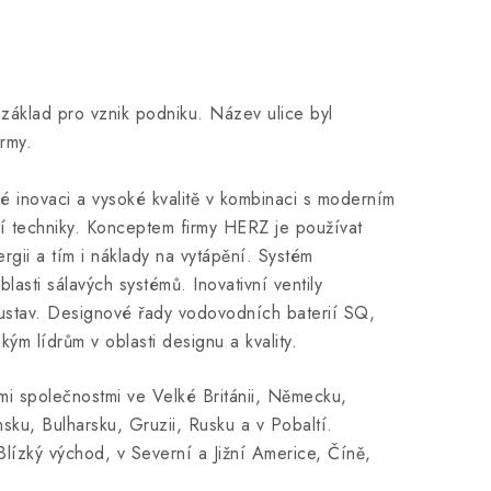
áklad pro vznik podniku. Název ulice byl
rmy.
é inovaci a vysoké kvalitě v kombinaci s moderním
í techniky. Konceptem firmy HERZ je používat
ergii a tím i náklady na vytápění. Systém
sti sálavých systémů. Inovativní ventily
ustav. Designové řady vodovodních baterií SQ,
m lídrům v oblasti designu a kvality.
mi společnostmi ve Velké Británii, Německu,
ku, Bulharsku, Gruzii, Rusku a v Pobaltí.
lízký východ, v Severní a Jižní Americe, Číně,