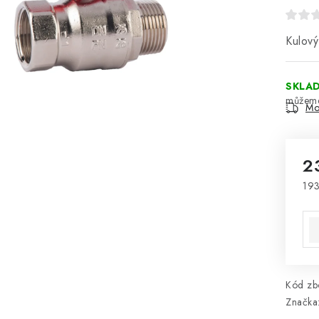
Kulov
SKLA
Mo
2
193
Mě
Kód zbo
Značka