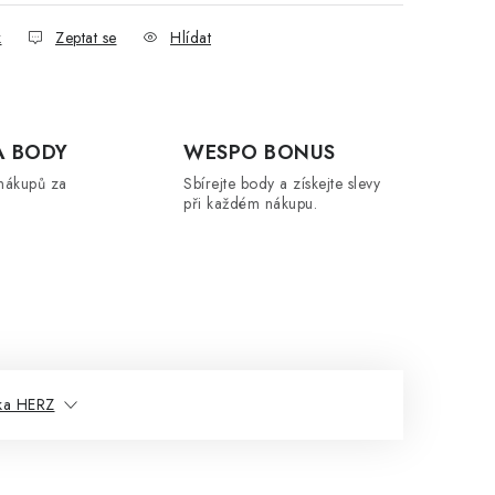
k
Zeptat se
Hlídat
A BODY
WESPO BONUS
nákupů za
Sbírejte body a získejte slevy
při každém nákupu.
ka HERZ