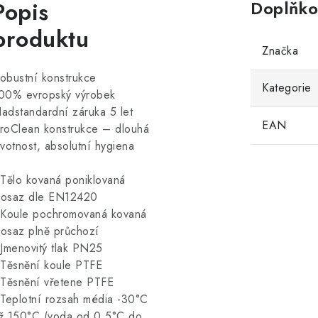
Popis
Doplňko
produktu
Značka
obustní konstrukce
Kategorie
00% evropský výrobek
adstandardní záruka 5 let
EAN
roClean konstrukce – dlouhá
ivotnost, absolutní hygiena
 Tělo kovaná poniklovaná
osaz dle EN12420
 Koule pochromovaná kovaná
osaz plně průchozí
 Jmenovitý tlak PN25
 Těsnění koule PTFE
 Těsnění vřetene PTFE
 Teplotní rozsah média -30°C
ž 150°C (voda od 0,5°C do