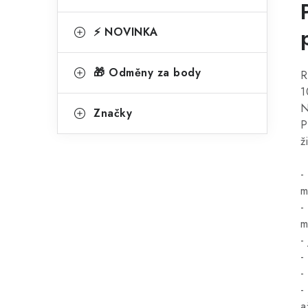
⚡ NOVINKA
🎁 Odměny za body
R
1
N
Značky
P
ž
-
m
-
m
-
-
-
-
a