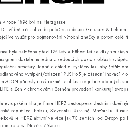
iž v roce 1896 byl na Herzgasse
 10. vídeňském obvodu položen rodinami Gebauer & Lehrner z
ejdříve využit pro pojmenování výrobní značky a potom celé fi
irma byla založena před 125 lety a během let se díky soustavn
esignem dostala na jednu z vedoucích pozic v oblasti vytápěc
egulační armatury, topné a chladící systémy tak, aby šetřily en
odlahového vytápění/chlazení PUSH65 je zásadní inovací v obla
erzCON přinesly nový rozměr v oblasti regulace otopných so
LITE a Zen v chromovém i černém provedení konkurují evropský
a evropském trhu je firma HERZ zastoupena vlastními dceřiný
eské republice, Polsku, Slovensku, Ukrajině, Maďarsku, Rumuns
elkově je HERZ aktivní ve více jak 70 zemích, od Evropy po B
aponsku a na Novém Zélandu.