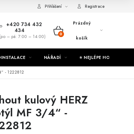
ny osobních údajů
Moje objednávka
Přihlášení
Registrace
Prázdný
+420 734 432
434
NÁKUPNÍ
(po – pá: 7:00 – 14:00)
košík
KOŠÍK
INSTALACE
NÁŘADÍ
⭐ NEJLÉPE HODNOCENÉ
4“ - 1222812
hout kulový HERZ
týl MF 3/4“ -
22812