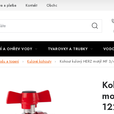
a a platba
Kontakt
Obchodní podmínky
Podmínky ochra
Í A OHŘEV VODY
TVAROVKY A TRUBKY
VODO
odu a topení
Kulové kohouty
Kohout kulový HERZ motýl MF 3/
Ko
mo
12