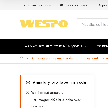
Přejít
Hodnocení obchodu
🚚 Stav objednávky
Doprav
na
obsah
ARMATURY PRO TOPENÍ A VODU
TOPEN
Domů
Armatury pro topení a vodu
Kulový ventil na v
P
K
Přeskočit
Armatury pro topení a vodu
kategorie
a
o
t
Radiátorové armatury
s
Filtr, magnetický filtr a odkalovač
e
t
závitový