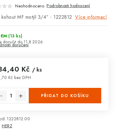
Podrobnosti hodnocení
Neohodnoceno
ý kohout MF motýl 3/4“ - 1222812
Více informací
DEM
(13 ks)
11.8.2026
žnosti doručení
34,40 Kč
/ ks
,70 Kč bez DPH
rná cena:
PŘIDAT DO KOŠÍKU
ží:
1222812.00
:
HERZ