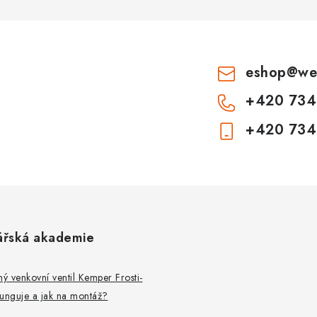
eshop
@
we
+420 734
+420 734
ářská akademie
 venkovní ventil Kemper Frosti-
 funguje a jak na montáž?