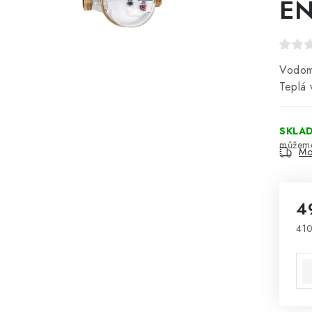
EN
Vodom
Teplá
SKLA
Mo
4
410
Mě