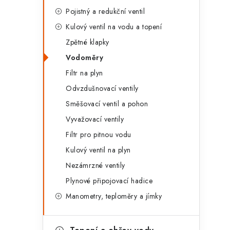
g
r
Pojistný a redukční ventil
o
Kulový ventil na vodu a topení
a
r
Zpětné klapky
n
i
Vodoměry
e
n
Filtr na plyn
Odvzdušnovací ventily
í
Směšovací ventil a pohon
p
Vyvažovací ventily
a
Filtr pro pitnou vodu
n
Kulový ventil na plyn
Nezámrzné ventily
e
Plynové připojovací hadice
l
Manometry, teploměry a jímky