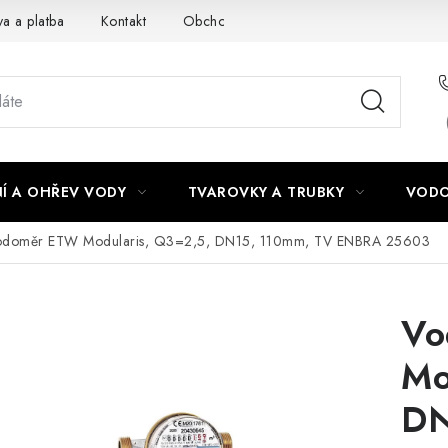
a a platba
Kontakt
Obchodní podmínky
Podmínky ochra
Í A OHŘEV VODY
TVAROVKY A TRUBKY
VODO
odoměr ETW Modularis, Q3=2,5, DN15, 110mm, TV ENBRA 25603
Vo
Mo
DN