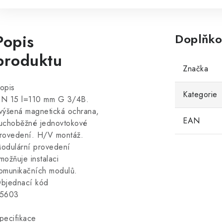
Popis
Doplňko
produktu
Značka
opis
Kategorie
N 15 l=110 mm G 3/4B.
výšená magnetická ochrana,
EAN
uchoběžné jednovtokové
rovedení. H/V montáž.
odulární provedení
možňuje instalaci
omunikačních modulů.
bjednací kód
5603
pecifikace