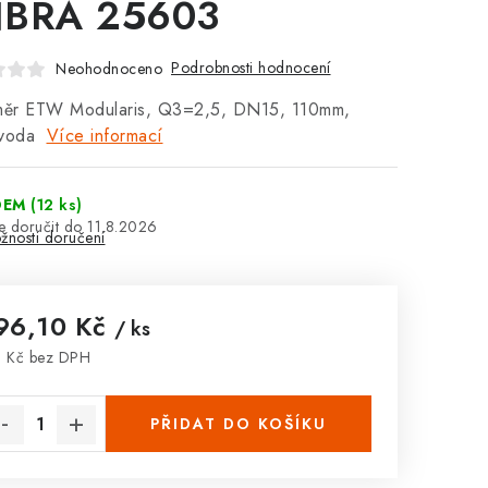
BRA 25603
Podrobnosti hodnocení
Neohodnoceno
ěr ETW Modularis, Q3=2,5, DN15, 110mm,
 voda
Více informací
DEM
(12 ks)
11.8.2026
žnosti doručení
96,10 Kč
/ ks
 Kč bez DPH
rná cena:
PŘIDAT DO KOŠÍKU