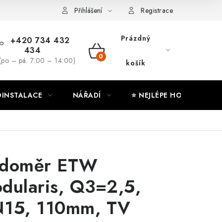
ny osobních údajů
Moje objednávka
Přihlášení
Registrace
Prázdný
+420 734 432
434
NÁKUPNÍ
(po – pá: 7:00 – 14:00)
košík
KOŠÍK
INSTALACE
NÁŘADÍ
⭐ NEJLÉPE HODNOCENÉ
doměr ETW
dularis, Q3=2,5,
15, 110mm, TV