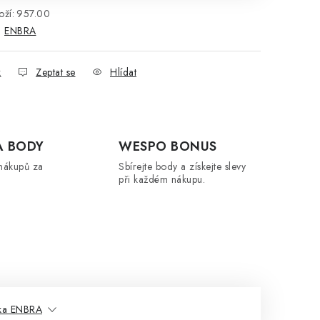
ží:
957.00
:
ENBRA
k
Zeptat se
Hlídat
A BODY
WESPO BONUS
nákupů za
Sbírejte body a získejte slevy
při každém nákupu.
Zákaznická podpora
ka ENBRA
Stačí napsat, poradíme s čímkoli.