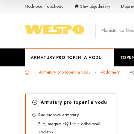
Přejít
Hodnocení obchodu
🚚 Stav objednávky
Doprav
na
obsah
ARMATURY PRO TOPENÍ A VODU
TOPEN
Domů
Armatury pro topení a vodu
Vodoměry
V
P
K
Přeskočit
Armatury pro topení a vodu
kategorie
a
o
t
Radiátorové armatury
s
Filtr, magnetický filtr a odkalovač
e
t
závitový