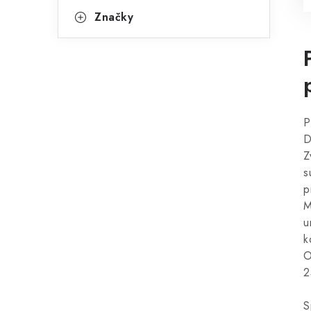
Značky
P
D
Z
s
p
M
u
k
O
2
S