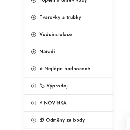
Topení a ohřev vody
Tvarovky a trubky
Vodoinstalace
Nářadí
⭐ Nejlépe hodnocené
🏷️ Výprodej
⚡ NOVINKA
🎁 Odměny za body