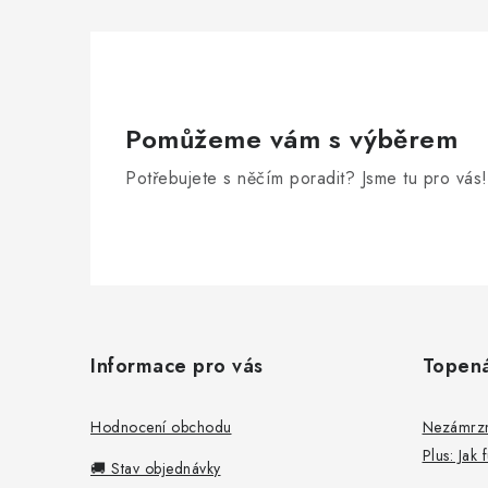
Pomůžeme vám s výběrem
Potřebujete s něčím poradit? Jsme tu pro vás!
Z
á
Informace pro vás
Topen
p
a
Hodnocení obchodu
Nezámrzný
Plus: Jak
t
🚚 Stav objednávky