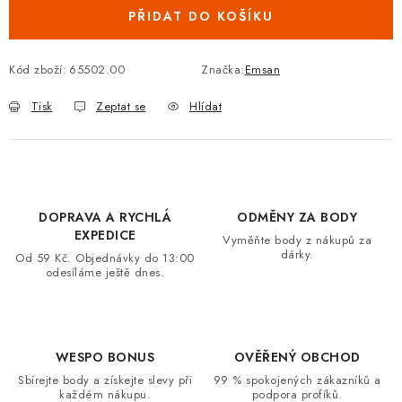
PŘIDAT DO KOŠÍKU
VRÁCENÍ ZBOŽÍ A REKLAMACE
MOJE OBJEDNÁVKA
Kód zboží:
65502.00
Značka:
Emsan
Tisk
Zeptat se
Hlídat
ZNAČKY
Hodnocení obchodu
🚚 Stav objednávky
Doprava a platba
Kontakt
Obchodní podmínky
DOPRAVA A RYCHLÁ
ODMĚNY ZA BODY
Podmínky ochrany osobních údajů
Moje objednávka
EXPEDICE
Vyměňte body z nákupů za
dárky.
Od 59 Kč. Objednávky do 13:00
odesíláme ještě dnes.
WESPO BONUS
OVĚŘENÝ OBCHOD
Sbírejte body a získejte slevy při
99 % spokojených zákazníků a
každém nákupu.
podpora profíků.