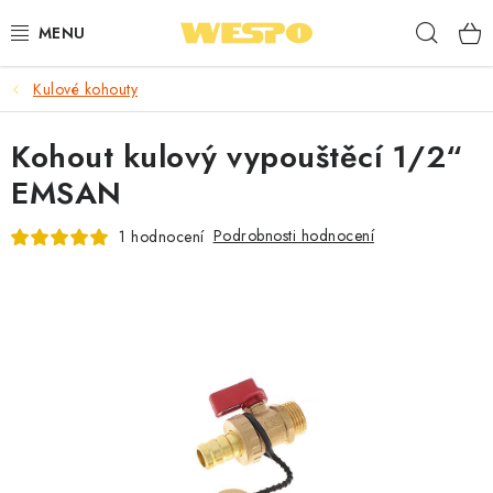
Přejít
Hleda
na
obsah
Kulové kohouty
ARMATURY PRO TOPENÍ A VODU
Kohout kulový vypouštěcí 1/2“
TOPENÍ A OHŘEV VODY
EMSAN
TVAROVKY A TRUBKY
Podrobnosti hodnocení
1 hodnocení
VODOINSTALACE
NÁŘADÍ
⭐ NEJLÉPE HODNOCENÉ
🏷️ VÝPRODEJ