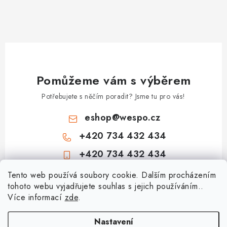
Pomůžeme vám s výběrem
Potřebujete s něčím poradit? Jsme tu pro vás!
eshop
@
wespo.cz
+420 734 432 434
+420 734 432 434
Z
Tento web používá soubory cookie. Dalším procházením
tohoto webu vyjadřujete souhlas s jejich používáním..
á
Více informací
zde
.
Informace pro vás
p
a
Hodnocení obchodu
Nastavení
Topenářská akademie