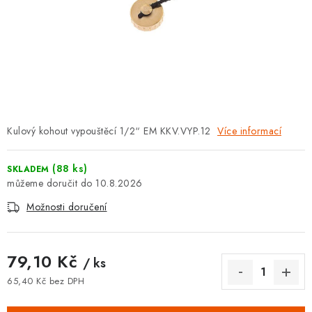
⚡ NOVINKA
🎁 ODMĚNY ZA BODY
🏆 WESPO BONUS
KONTAKT
Kulový kohout vypouštěcí 1/2“ EM KKV.VYP.12
Více informací
TOPENÁŘSKÁ AKADEMIE
(88 ks)
SKLADEM
OBCHODNÍ PODMÍNKY
10.8.2026
Možnosti doručení
O NÁS
🚚 STAV OBJEDNÁVKY
79,10 Kč
/ ks
65,40 Kč bez DPH
DOPRAVA A PLATBA
Měrná cena: