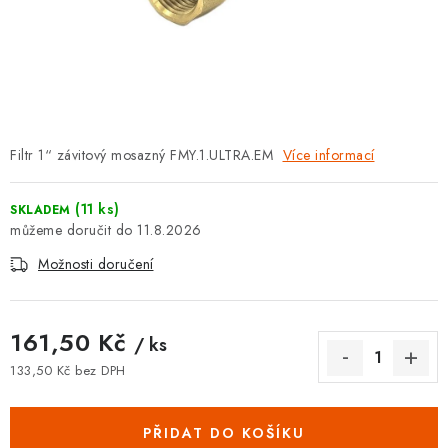
⚡ NOVINKA
🎁 ODMĚNY ZA BODY
🏆 WESPO BONUS
Filtr 1“ závitový mosazný FMY.1.ULTRA.EM
Více informací
KONTAKT
TOPENÁŘSKÁ AKADEMIE
(11 ks)
SKLADEM
11.8.2026
OBCHODNÍ PODMÍNKY
Možnosti doručení
O NÁS
161,50 Kč
/ ks
🚚 STAV OBJEDNÁVKY
133,50 Kč bez DPH
Měrná cena:
DOPRAVA A PLATBA
PŘIDAT DO KOŠÍKU