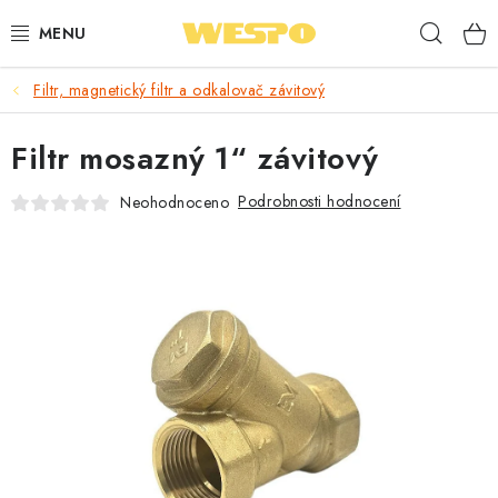
Přejít
Hleda
na
obsah
Filtr, magnetický filtr a odkalovač závitový
ARMATURY PRO TOPENÍ A VODU
Filtr mosazný 1“ závitový
TOPENÍ A OHŘEV VODY
Podrobnosti hodnocení
Neohodnoceno
TVAROVKY A TRUBKY
VODOINSTALACE
NÁŘADÍ
⭐ NEJLÉPE HODNOCENÉ
🏷️ VÝPRODEJ