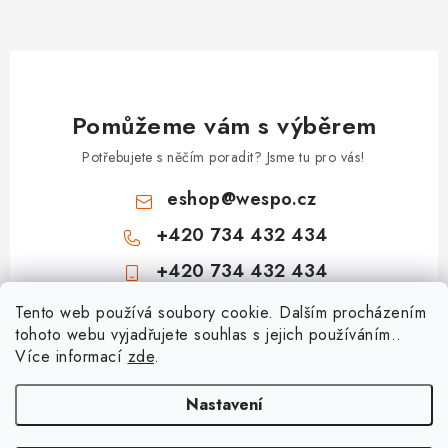
Pomůžeme vám s výběrem
Potřebujete s něčím poradit? Jsme tu pro vás!
eshop
@
wespo.cz
+420 734 432 434
+420 734 432 434
Z
Tento web používá soubory cookie. Dalším procházením
tohoto webu vyjadřujete souhlas s jejich používáním..
á
Více informací
zde
.
Informace pro vás
p
a
Hodnocení obchodu
Nastavení
Topenářská akademie
t
🚚 Stav objednávky