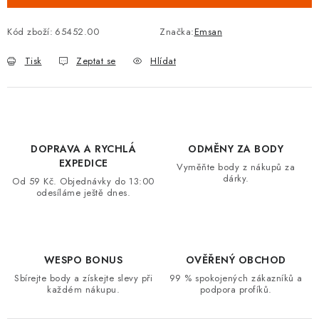
VRÁCENÍ ZBOŽÍ A REKLAMACE
Kód zboží:
65452.00
Značka:
Emsan
MOJE OBJEDNÁVKA
Tisk
Zeptat se
Hlídat
ZNAČKY
Hodnocení obchodu
🚚 Stav objednávky
Doprava a platba
DOPRAVA A RYCHLÁ
ODMĚNY ZA BODY
Kontakt
Obchodní podmínky
EXPEDICE
Vyměňte body z nákupů za
Podmínky ochrany osobních údajů
Moje objednávka
dárky.
Od 59 Kč. Objednávky do 13:00
odesíláme ještě dnes.
WESPO BONUS
OVĚŘENÝ OBCHOD
Sbírejte body a získejte slevy při
99 % spokojených zákazníků a
každém nákupu.
podpora profíků.