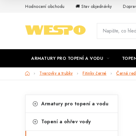
Přejít
Hodnocení obchodu
🚚 Stav objednávky
Doprav
na
obsah
ARMATURY PRO TOPENÍ A VODU
TOPEN
Domů
Tvarovky a trubky
Fitinky černé
Černá red
P
K
Přeskočit
Armatury pro topení a vodu
kategorie
a
o
t
s
Topení a ohřev vody
e
t