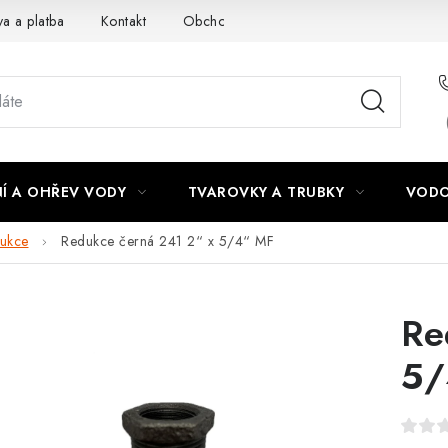
a a platba
Kontakt
Obchodní podmínky
Podmínky ochra
Í A OHŘEV VODY
TVAROVKY A TRUBKY
VODO
ukce
Redukce černá 241 2“ x 5/4“ MF
Re
5/