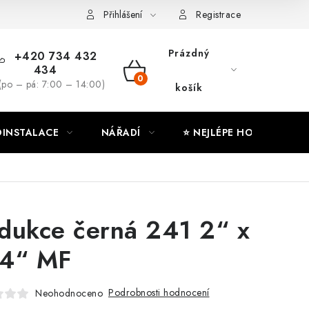
ny osobních údajů
Moje objednávka
Přihlášení
Registrace
Prázdný
+420 734 432
434
NÁKUPNÍ
(po – pá: 7:00 – 14:00)
košík
KOŠÍK
INSTALACE
NÁŘADÍ
⭐ NEJLÉPE HODNOCENÉ
dukce černá 241 2“ x
4“ MF
Podrobnosti hodnocení
Neohodnoceno