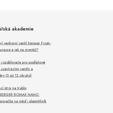
ářská akademie
 venkovní ventil Kemper Frosti-
 funguje a jak na montáž?
 rozdělovače pro podlahové
 uzavíracími ventily a
ry (3 až 12 okruhů)
cí stroj na trubky
BERGER ROMAX NANO:
lisovačka na měď i plastohliník