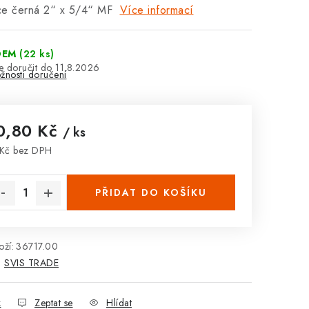
ce černá 2“ x 5/4“ MF
Více informací
DEM
(22 ks)
11.8.2026
žnosti doručení
0,80 Kč
/ ks
Kč bez DPH
rná cena:
PŘIDAT DO KOŠÍKU
ží:
36717.00
:
SVIS TRADE
k
Zeptat se
Hlídat