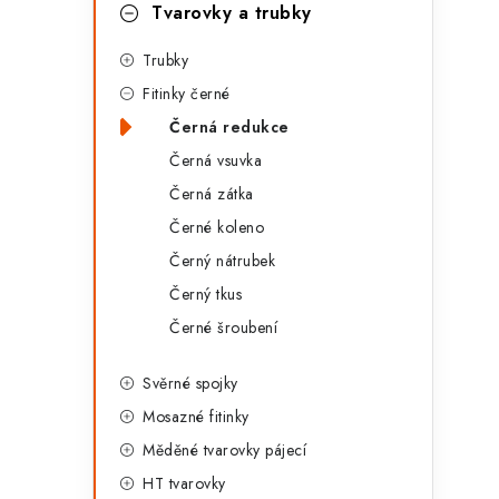
g
Tvarovky a trubky
r
o
Trubky
a
r
Fitinky černé
n
i
Černá redukce
e
n
Černá vsuvka
í
Černá zátka
Černé koleno
p
Černý nátrubek
a
Černý tkus
n
Černé šroubení
e
Svěrné spojky
l
Mosazné fitinky
Měděné tvarovky pájecí
HT tvarovky