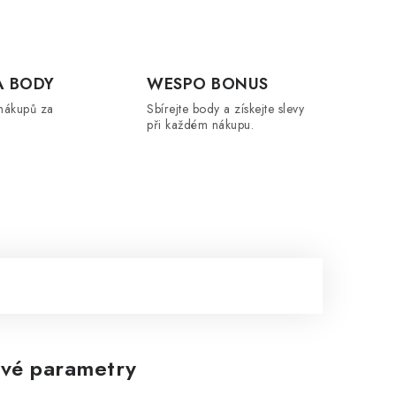
A BODY
WESPO BONUS
nákupů za
Sbírejte body a získejte slevy
při každém nákupu.
Zákaznická podpora
Stačí napsat, poradíme s čímkoli.
vé parametry