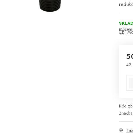
reduk
SKLA
Mo
5
42 
Mě
Kód zbo
Značka
Tis