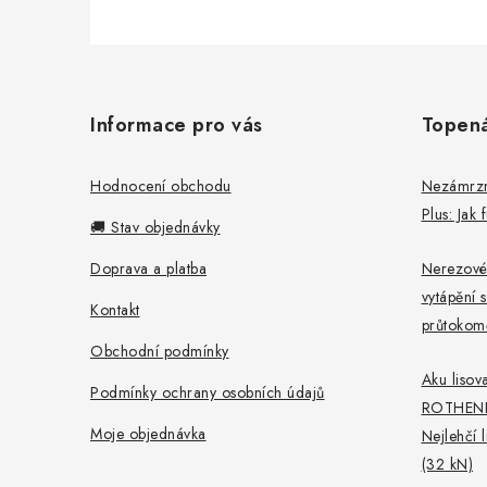
Z
á
Informace pro vás
Topen
p
a
Hodnocení obchodu
Nezámrzný
Plus: Jak
t
🚚 Stav objednávky
í
Doprava a platba
Nerezové
vytápění s
Kontakt
průtokomě
Obchodní podmínky
Aku lisova
Podmínky ochrany osobních údajů
ROTHEN
Moje objednávka
Nejlehčí 
(32 kN)