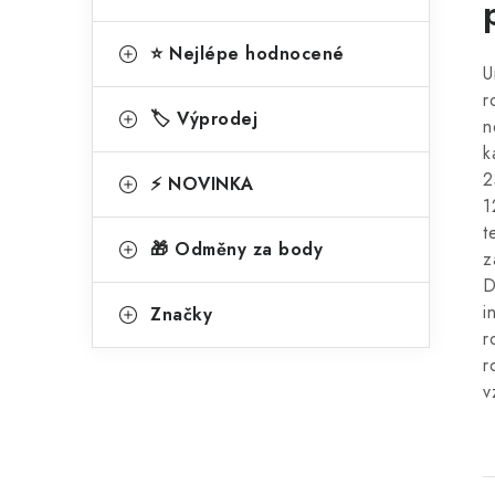
⭐ Nejlépe hodnocené
U
r
🏷️ Výprodej
n
k
2
⚡ NOVINKA
1
t
🎁 Odměny za body
z
D
i
Značky
r
r
v