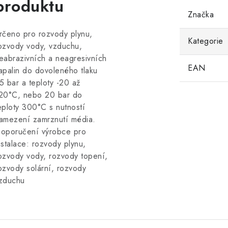
produktu
Značka
rčeno pro rozvody plynu,
Kategorie
ozvody vody, vzduchu,
eabrazivních a neagresivních
EAN
apalin do dovoleného tlaku
5 bar a teploty -20 až
20°C, nebo 20 bar do
eploty 300°C s nutností
amezení zamrznutí média.
oporučení výrobce pro
nstalace: rozvody plynu,
ozvody vody, rozvody topení,
ozvody solární, rozvody
zduchu