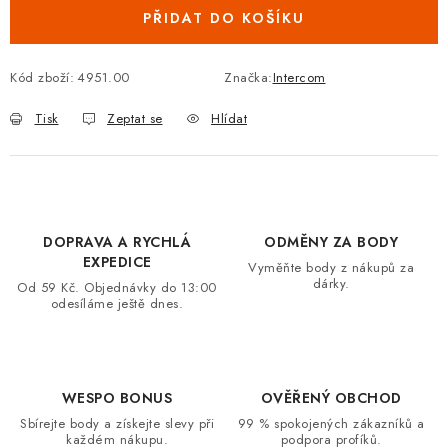
PŘIDAT DO KOŠÍKU
VRÁCENÍ ZBOŽÍ A REKLAMACE
MOJE OBJEDNÁVKA
Kód zboží:
4951.00
Značka:
Intercom
Tisk
Zeptat se
Hlídat
ZNAČKY
Hodnocení obchodu
🚚 Stav objednávky
Doprava a platba
Kontakt
Obchodní podmínky
DOPRAVA A RYCHLÁ
ODMĚNY ZA BODY
Podmínky ochrany osobních údajů
Moje objednávka
EXPEDICE
Vyměňte body z nákupů za
dárky.
Od 59 Kč. Objednávky do 13:00
odesíláme ještě dnes.
WESPO BONUS
OVĚŘENÝ OBCHOD
Sbírejte body a získejte slevy při
99 % spokojených zákazníků a
každém nákupu.
podpora profíků.