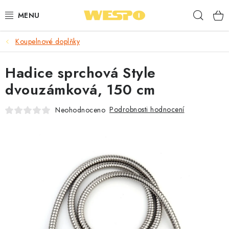
Přejít
Hleda
na
obsah
Koupelnové doplňky
ARMATURY PRO TOPENÍ A VODU
Hadice sprchová Style
TOPENÍ A OHŘEV VODY
dvouzámková, 150 cm
TVAROVKY A TRUBKY
Podrobnosti hodnocení
Neohodnoceno
VODOINSTALACE
NÁŘADÍ
⭐ NEJLÉPE HODNOCENÉ
🏷️ VÝPRODEJ