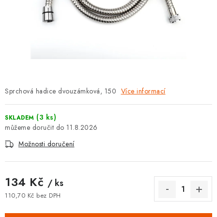
⚡ NOVINKA
🎁 ODMĚNY ZA BODY
🏆 WESPO BONUS
KONTAKT
Sprchová hadice dvouzámková, 150
Více informací
TOPENÁŘSKÁ AKADEMIE
(3 ks)
SKLADEM
OBCHODNÍ PODMÍNKY
11.8.2026
Možnosti doručení
O NÁS
🚚 STAV OBJEDNÁVKY
134 Kč
/ ks
110,70 Kč bez DPH
DOPRAVA A PLATBA
Měrná cena: