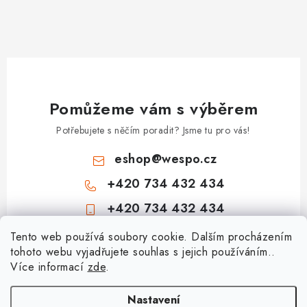
Pomůžeme vám s výběrem
Potřebujete s něčím poradit? Jsme tu pro vás!
eshop
@
wespo.cz
+420 734 432 434
+420 734 432 434
Z
Tento web používá soubory cookie. Dalším procházením
tohoto webu vyjadřujete souhlas s jejich používáním..
á
Více informací
zde
.
Informace pro vás
p
a
Hodnocení obchodu
Nastavení
Topenářská akademie