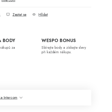
:
Intercom
k
Zeptat se
Hlídat
A BODY
WESPO BONUS
nákupů za
Sbírejte body a získejte slevy
při každém nákupu.
a Intercom