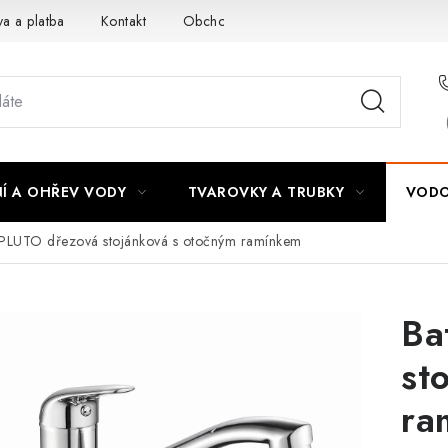
a a platba
Kontakt
Obchodní podmínky
Podmínky ochra
Í A OHŘEV VODY
TVAROVKY A TRUBKY
VODO
 PLUTO dřezová stojánková s otočným ramínkem
Ba
st
ra