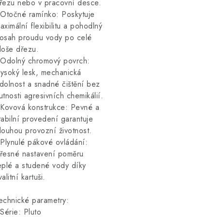
řezu nebo v pracovní desce.
 Otočné ramínko: Poskytuje
aximální flexibilitu a pohodlný
osah proudu vody po celé
loše dřezu.
 Odolný chromový povrch:
ysoký lesk, mechanická
dolnost a snadné čištění bez
utnosti agresivních chemikálií.
 Kovová konstrukce: Pevné a
tabilní provedení garantuje
louhou provozní životnost.
 Plynulé pákové ovládání:
řesné nastavení poměru
eplé a studené vody díky
valitní kartuši.
echnické parametry:
 Série: Pluto