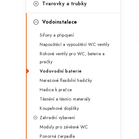
g
Tvarovky a trubky
r
o
a
r
Vodoinstalace
n
i
Sifony a připojení
e
n
Napouštěcí a vypouštěcí WC ventily
í
Rohové ventily pro WC, baterie a
pračky
p
Vodovodní baterie
a
Nerezové flexibilní hadičky
n
Hadice k pračce
Těsnění a těsníci materiály
e
Koupelnové doplňky
l
Zahradní vybavení
Moduly pro závěsné WC
Ponorná čerpadla