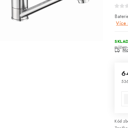
Bater
Více 
SKLA
Mo
6
53
Mě
Kód zbo