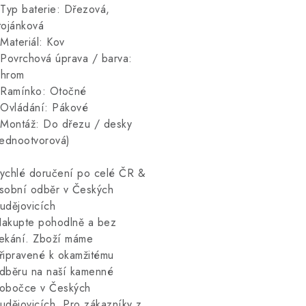
 Typ baterie: Dřezová,
tojánková
 Materiál: Kov
 Povrchová úprava / barva:
hrom
 Ramínko: Otočné
 Ovládání: Pákové
 Montáž: Do dřezu / desky
jednootvorová)
ychlé doručení po celé ČR &
sobní odběr v Českých
udějovicích
akupte pohodlně a bez
ekání. Zboží máme
řipravené k okamžitému
dběru na naší kamenné
obočce v Českých
udějovicích. Pro zákazníky z