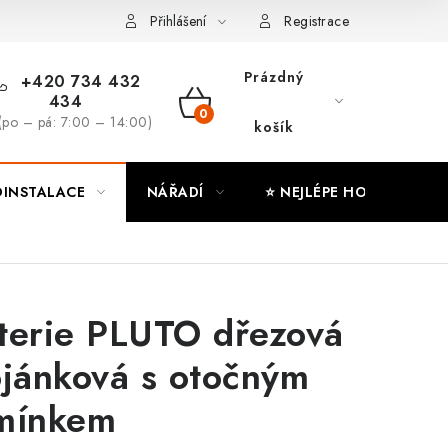
ny osobních údajů
Moje objednávka
Přihlášení
Registrace
Prázdný
+420 734 432
434
NÁKUPNÍ
(po – pá: 7:00 – 14:00)
košík
KOŠÍK
INSTALACE
NÁŘADÍ
⭐ NEJLÉPE HODNOCENÉ
terie PLUTO dřezová
ojánková s otočným
mínkem