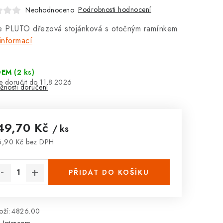
Podrobnosti hodnocení
Neohodnoceno
ie PLUTO dřezová stojánková s otočným ramínkem
informací
DEM
(2 ks)
11.8.2026
žnosti doručení
49,70 Kč
/ ks
6,90 Kč bez DPH
rná cena:
PŘIDAT DO KOŠÍKU
ží:
4826.00