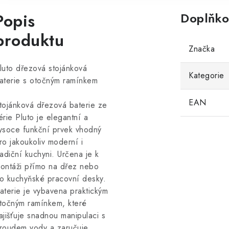
Popis
Doplňko
produktu
Značka
luto dřezová stojánková
Kategorie
aterie s otočným ramínkem
EAN
tojánková dřezová baterie ze
érie Pluto je elegantní a
ysoce funkční prvek vhodný
ro jakoukoliv moderní i
radiční kuchyni. Určena je k
ontáži přímo na dřez nebo
o kuchyňské pracovní desky.
aterie je vybavena praktickým
točným ramínkem, které
ajišťuje snadnou manipulaci s
roudem vody a zaručuje