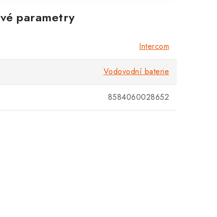
vé parametry
Zákaznická podpora
Stačí napsat, poradíme s čímkoli.
Intercom
Vodovodní baterie
8584060028652