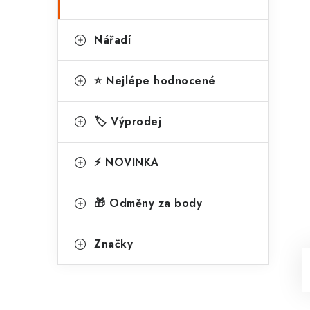
Nářadí
⭐ Nejlépe hodnocené
🏷️ Výprodej
⚡ NOVINKA
🎁 Odměny za body
Značky