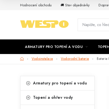
Přejít
Hodnocení obchodu
🚚 Stav objednávky
Doprav
na
obsah
ARMATURY PRO TOPENÍ A VODU
TOPEN
Domů
Vodoinstalace
Vodovodní baterie
Baterie
P
K
Přeskočit
Armatury pro topení a vodu
kategorie
a
o
t
s
Topení a ohřev vody
e
t