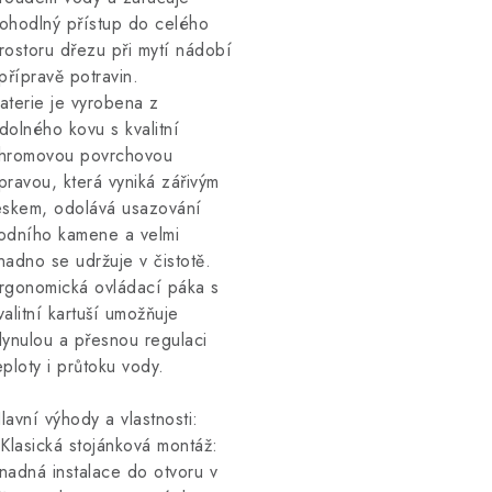
ohodlný přístup do celého
rostoru dřezu při mytí nádobí
 přípravě potravin.
aterie je vyrobena z
dolného kovu s kvalitní
hromovou povrchovou
pravou, která vyniká zářivým
eskem, odolává usazování
odního kamene a velmi
nadno se udržuje v čistotě.
rgonomická ovládací páka s
valitní kartuší umožňuje
lynulou a přesnou regulaci
eploty i průtoku vody.
lavní výhody a vlastnosti:
 Klasická stojánková montáž:
nadná instalace do otvoru v