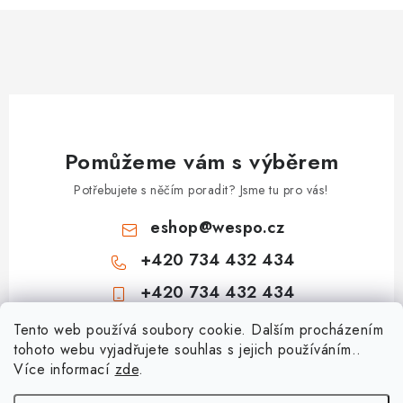
Pomůžeme vám s výběrem
Potřebujete s něčím poradit? Jsme tu pro vás!
eshop
@
wespo.cz
+420 734 432 434
+420 734 432 434
Z
Tento web používá soubory cookie. Dalším procházením
tohoto webu vyjadřujete souhlas s jejich používáním..
á
Více informací
zde
.
Informace pro vás
p