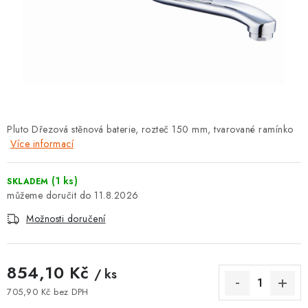
⚡ NOVINKA
🎁 ODMĚNY ZA BODY
🏆 WESPO BONUS
KONTAKT
Pluto Dřezová stěnová baterie, rozteč 150 mm, tvarované ramínko
Více informací
TOPENÁŘSKÁ AKADEMIE
OBCHODNÍ PODMÍNKY
(1 ks)
SKLADEM
11.8.2026
O NÁS
Možnosti doručení
🚚 STAV OBJEDNÁVKY
854,10 Kč
/ ks
DOPRAVA A PLATBA
705,90 Kč bez DPH
Měrná cena: