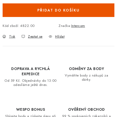
VRÁCENÍ ZBOŽÍ A REKLAMACE
PŘIDAT DO KOŠÍKU
MOJE OBJEDNÁVKA
Kód zboží:
4822.00
Značka:
Intercom
ZNAČKY
Tisk
Zeptat se
Hlídat
Hodnocení obchodu
🚚 Stav objednávky
Doprava a platba
Kontakt
Obchodní podmínky
Podmínky ochrany osobních údajů
Moje objednávka
DOPRAVA A RYCHLÁ
ODMĚNY ZA BODY
EXPEDICE
Vyměňte body z nákupů za
dárky.
Od 59 Kč. Objednávky do 13:00
odesíláme ještě dnes.
WESPO BONUS
OVĚŘENÝ OBCHOD
Sbírejte body a získejte slevy při
99 % spokojených zákazníků a